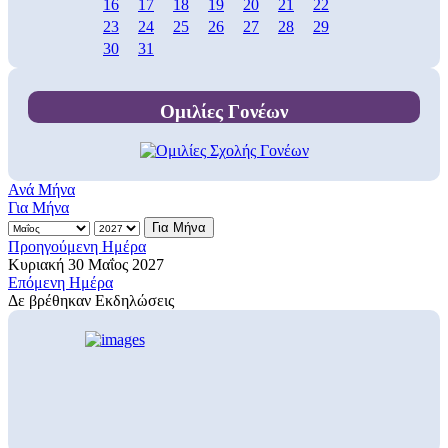
16
17
18
19
20
21
22
23
24
25
26
27
28
29
30
31
Ομιλίες Γονέων
Ανά Μήνα
Για Μήνα
Για Μήνα
Προηγούμενη Ημέρα
Κυριακή 30 Μαΐος 2027
Επόμενη Ημέρα
Δε βρέθηκαν Εκδηλώσεις