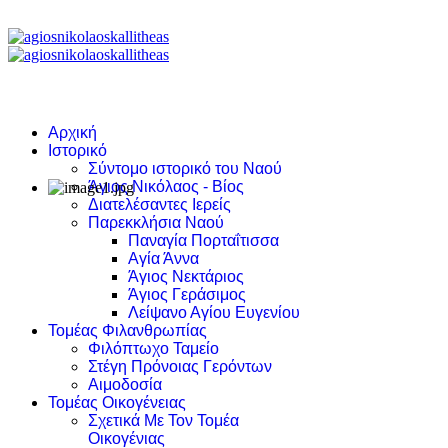
Αρχική
Ιστορικό
Σύντομο ιστορικό του Ναού
Άγιος Νικόλαος - Βίος
Διατελέσαντες Ιερείς
Παρεκκλήσια Ναού
Παναγία Πορταΐτισσα
Αγία Άννα
Άγιος Νεκτάριος
Άγιος Γεράσιμος
Λείψανο Αγίου Ευγενίου
Τομέας Φιλανθρωπίας
Φιλόπτωχο Ταμείο
Στέγη Πρόνοιας Γερόντων
Αιμοδοσία
Τομέας Οικογένειας
Σχετικά Με Τον Τομέα
Οικογένιας