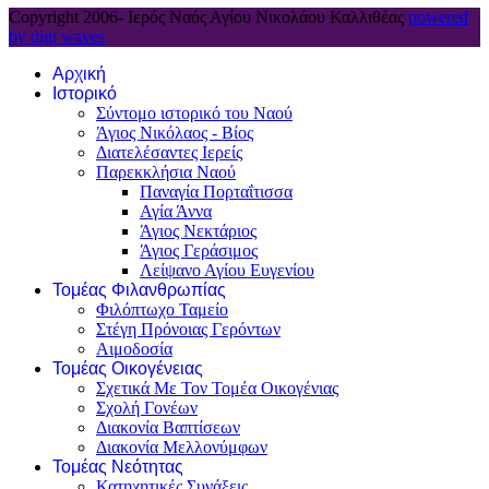
Copyright 2006-
Ιερός Ναός Αγίου Νικολάου Καλλιθέας
powered
by digi waves
Αρχική
Ιστορικό
Σύντομο ιστορικό του Ναού
Άγιος Νικόλαος - Βίος
Διατελέσαντες Ιερείς
Παρεκκλήσια Ναού
Παναγία Πορταΐτισσα
Αγία Άννα
Άγιος Νεκτάριος
Άγιος Γεράσιμος
Λείψανο Αγίου Ευγενίου
Τομέας Φιλανθρωπίας
Φιλόπτωχο Ταμείο
Στέγη Πρόνοιας Γερόντων
Αιμοδοσία
Τομέας Οικογένειας
Σχετικά Με Τον Τομέα Οικογένιας
Σχολή Γονέων
Διακονία Βαπτίσεων
Διακονία Μελλονύμφων
Τομέας Νεότητας
Κατηχητικές Συνάξεις