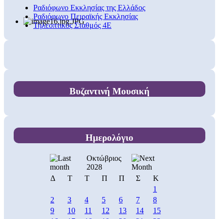
Ραδιόφωνο Εκκλησίας της Ελλάδος
Ραδιόφωνο Πειραϊκής Εκκλησίας
Τηλεοπτικός Σταθμός 4Ε
Βυζαντινή Μουσική
Ημερολόγιο
Οκτώβριος
2028
Δ
Τ
Τ
Π
Π
Σ
Κ
1
2
3
4
5
6
7
8
9
10
11
12
13
14
15