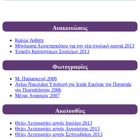
Ανακοινώσεις
Καλώς ήρθατε
Μηνύματα Αρχιεπισκόπου για την νέα σχολική χρονιά 2013
Έναρξη Κατηχητικών Σχολείων 2013
Φωτογραφίες
Μ. Παρασκευή 2006
Αγίου Νικολάου Υποδοχή της Ιεράς Εικόνας της Παναγιάς
της Πορταϊτίσσης 2006
Μέγας Αγιασμός 2007
Ακολουθίες
Θείες Λειτουργίες μηνός Ιουλίου 2013
Θείες Λειτουργίες μηνός Αυγούστου 2013
Θείες Λειτουργίες μηνός Σεπτεμβρίου 2013