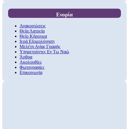
Ενορία
Ανακοινώσεις
Θεία Λατρεία
Θείο Κήρυγμα
Ιερά Εξομολόγηση
Μελέτη Αγίας Γραφής
Υπηρετούντες Εν Τω Ναώ
Άρθρα
Ακολουθίες
Φωτογραφίες
Επικοινωνία