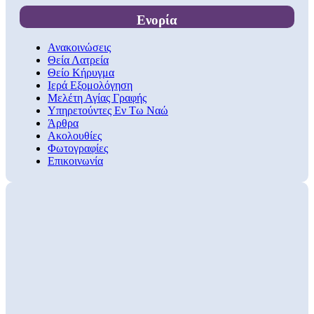
Ενορία
Ανακοινώσεις
Θεία Λατρεία
Θείο Κήρυγμα
Ιερά Εξομολόγηση
Μελέτη Αγίας Γραφής
Υπηρετούντες Εν Τω Ναώ
Άρθρα
Ακολουθίες
Φωτογραφίες
Επικοινωνία