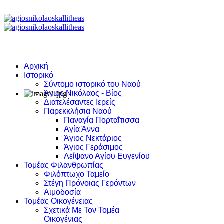
Αρχική
Ιστορικό
Σύντομο ιστορικό του Ναού
Άγιος Νικόλαος - Βίος
Διατελέσαντες Ιερείς
Παρεκκλήσια Ναού
Παναγία Πορταΐτισσα
Αγία Άννα
Άγιος Νεκτάριος
Άγιος Γεράσιμος
Λείψανο Αγίου Ευγενίου
Τομέας Φιλανθρωπίας
Φιλόπτωχο Ταμείο
Στέγη Πρόνοιας Γερόντων
Αιμοδοσία
Τομέας Οικογένειας
Σχετικά Με Τον Τομέα
Οικογένιας