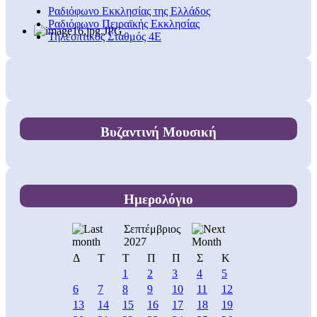
Ραδιόφωνο Εκκλησίας της Ελλάδος
Ραδιόφωνο Πειραϊκής Εκκλησίας
Τηλεοπτικός Σταθμός 4Ε
Βυζαντινή Μουσική
Ημερολόγιο
Σεπτέμβριος
2027
Δ
Τ
Τ
Π
Π
Σ
Κ
1
2
3
4
5
6
7
8
9
10
11
12
13
14
15
16
17
18
19