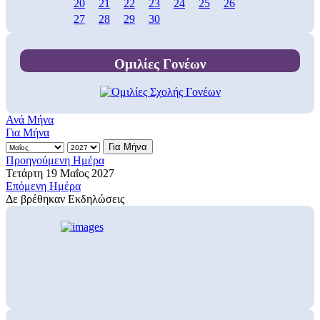
20
21
22
23
24
25
26
27
28
29
30
Ομιλίες Γονέων
Ανά Μήνα
Για Μήνα
Για Μήνα
Προηγούμενη Ημέρα
Τετάρτη 19 Μαΐος 2027
Επόμενη Ημέρα
Δε βρέθηκαν Εκδηλώσεις