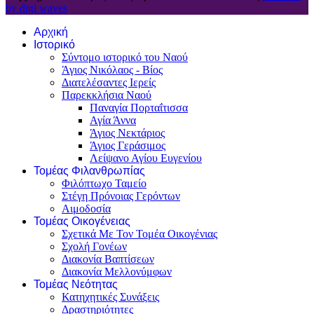
by digi waves
Αρχική
Ιστορικό
Σύντομο ιστορικό του Ναού
Άγιος Νικόλαος - Βίος
Διατελέσαντες Ιερείς
Παρεκκλήσια Ναού
Παναγία Πορταΐτισσα
Αγία Άννα
Άγιος Νεκτάριος
Άγιος Γεράσιμος
Λείψανο Αγίου Ευγενίου
Τομέας Φιλανθρωπίας
Φιλόπτωχο Ταμείο
Στέγη Πρόνοιας Γερόντων
Αιμοδοσία
Τομέας Οικογένειας
Σχετικά Με Τον Τομέα Οικογένιας
Σχολή Γονέων
Διακονία Βαπτίσεων
Διακονία Μελλονύμφων
Τομέας Νεότητας
Κατηχητικές Συνάξεις
Δραστηριότητες