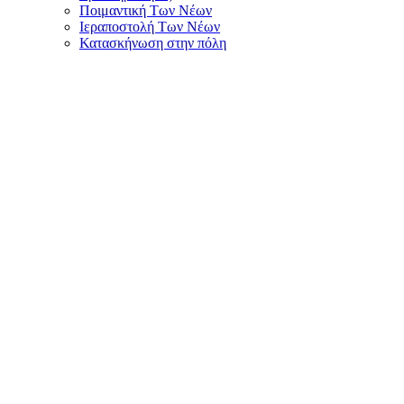
Ποιμαντική Των Νέων
Ιεραποστολή Των Νέων
Κατασκήνωση στην πόλη