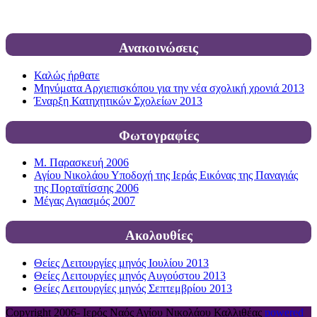
Ανακοινώσεις
Καλώς ήρθατε
Μηνύματα Αρχιεπισκόπου για την νέα σχολική χρονιά 2013
Έναρξη Κατηχητικών Σχολείων 2013
Φωτογραφίες
Μ. Παρασκευή 2006
Αγίου Νικολάου Υποδοχή της Ιεράς Εικόνας της Παναγιάς
της Πορταϊτίσσης 2006
Μέγας Αγιασμός 2007
Ακολουθίες
Θείες Λειτουργίες μηνός Ιουλίου 2013
Θείες Λειτουργίες μηνός Αυγούστου 2013
Θείες Λειτουργίες μηνός Σεπτεμβρίου 2013
Copyright 2006-
Ιερός Ναός Αγίου Νικολάου Καλλιθέας
powered