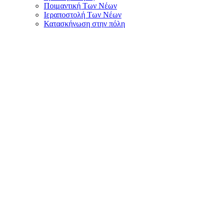
Ποιμαντική Των Νέων
Ιεραποστολή Των Νέων
Κατασκήνωση στην πόλη