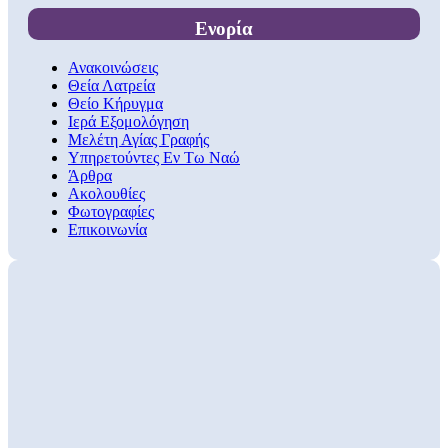
Ενορία
Ανακοινώσεις
Θεία Λατρεία
Θείο Κήρυγμα
Ιερά Εξομολόγηση
Μελέτη Αγίας Γραφής
Υπηρετούντες Εν Τω Ναώ
Άρθρα
Ακολουθίες
Φωτογραφίες
Επικοινωνία