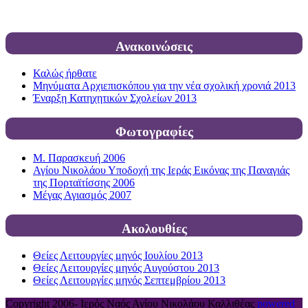
Ανακοινώσεις
Καλώς ήρθατε
Μηνύματα Αρχιεπισκόπου για την νέα σχολική χρονιά 2013
Έναρξη Κατηχητικών Σχολείων 2013
Φωτογραφίες
Μ. Παρασκευή 2006
Αγίου Νικολάου Υποδοχή της Ιεράς Εικόνας της Παναγιάς
της Πορταϊτίσσης 2006
Μέγας Αγιασμός 2007
Ακολουθίες
Θείες Λειτουργίες μηνός Ιουλίου 2013
Θείες Λειτουργίες μηνός Αυγούστου 2013
Θείες Λειτουργίες μηνός Σεπτεμβρίου 2013
Copyright 2006-
Ιερός Ναός Αγίου Νικολάου Καλλιθέας
powered