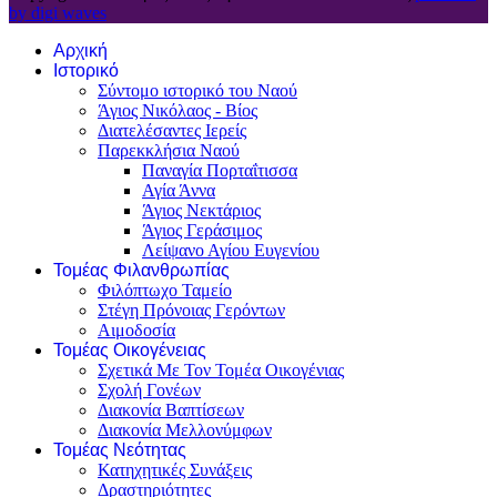
by digi waves
Αρχική
Ιστορικό
Σύντομο ιστορικό του Ναού
Άγιος Νικόλαος - Βίος
Διατελέσαντες Ιερείς
Παρεκκλήσια Ναού
Παναγία Πορταΐτισσα
Αγία Άννα
Άγιος Νεκτάριος
Άγιος Γεράσιμος
Λείψανο Αγίου Ευγενίου
Τομέας Φιλανθρωπίας
Φιλόπτωχο Ταμείο
Στέγη Πρόνοιας Γερόντων
Αιμοδοσία
Τομέας Οικογένειας
Σχετικά Με Τον Τομέα Οικογένιας
Σχολή Γονέων
Διακονία Βαπτίσεων
Διακονία Μελλονύμφων
Τομέας Νεότητας
Κατηχητικές Συνάξεις
Δραστηριότητες