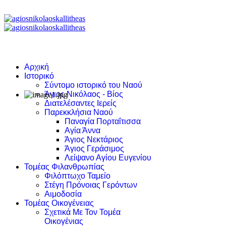
Αρχική
Ιστορικό
Σύντομο ιστορικό του Ναού
Άγιος Νικόλαος - Βίος
Διατελέσαντες Ιερείς
Παρεκκλήσια Ναού
Παναγία Πορταΐτισσα
Αγία Άννα
Άγιος Νεκτάριος
Άγιος Γεράσιμος
Λείψανο Αγίου Ευγενίου
Τομέας Φιλανθρωπίας
Φιλόπτωχο Ταμείο
Στέγη Πρόνοιας Γερόντων
Αιμοδοσία
Τομέας Οικογένειας
Σχετικά Με Τον Τομέα
Οικογένιας