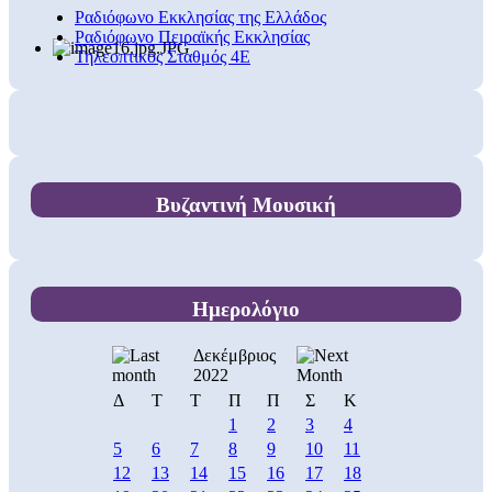
Ραδιόφωνο Εκκλησίας της Ελλάδος
Ραδιόφωνο Πειραϊκής Εκκλησίας
Τηλεοπτικός Σταθμός 4Ε
Βυζαντινή Μουσική
Ημερολόγιο
Δεκέμβριος
2022
Δ
Τ
Τ
Π
Π
Σ
Κ
1
2
3
4
5
6
7
8
9
10
11
12
13
14
15
16
17
18