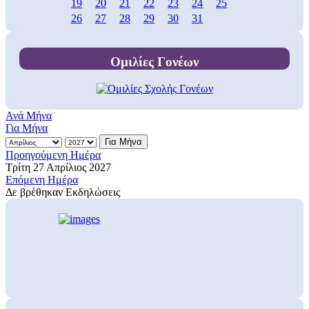
19
20
21
22
23
24
25
26
27
28
29
30
31
Ομιλίες Γονέων
Ανά Μήνα
Για Μήνα
Για Μήνα
Προηγούμενη Ημέρα
Τρίτη 27 Απρίλιος 2027
Επόμενη Ημέρα
Δε βρέθηκαν Εκδηλώσεις