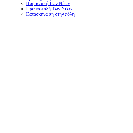
Ποιμαντική Των Νέων
Ιεραποστολή Των Νέων
Κατασκήνωση στην πόλη