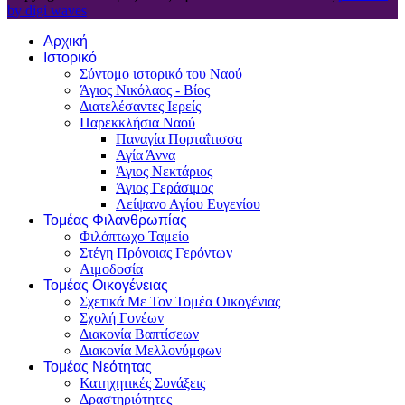
by digi waves
Αρχική
Ιστορικό
Σύντομο ιστορικό του Ναού
Άγιος Νικόλαος - Βίος
Διατελέσαντες Ιερείς
Παρεκκλήσια Ναού
Παναγία Πορταΐτισσα
Αγία Άννα
Άγιος Νεκτάριος
Άγιος Γεράσιμος
Λείψανο Αγίου Ευγενίου
Τομέας Φιλανθρωπίας
Φιλόπτωχο Ταμείο
Στέγη Πρόνοιας Γερόντων
Αιμοδοσία
Τομέας Οικογένειας
Σχετικά Με Τον Τομέα Οικογένιας
Σχολή Γονέων
Διακονία Βαπτίσεων
Διακονία Μελλονύμφων
Τομέας Νεότητας
Κατηχητικές Συνάξεις
Δραστηριότητες