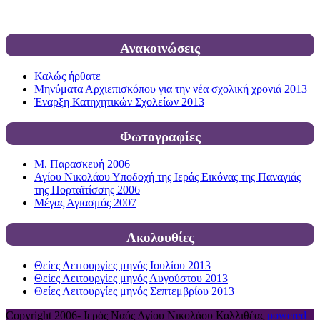
Ανακοινώσεις
Καλώς ήρθατε
Μηνύματα Αρχιεπισκόπου για την νέα σχολική χρονιά 2013
Έναρξη Κατηχητικών Σχολείων 2013
Φωτογραφίες
Μ. Παρασκευή 2006
Αγίου Νικολάου Υποδοχή της Ιεράς Εικόνας της Παναγιάς
της Πορταϊτίσσης 2006
Μέγας Αγιασμός 2007
Ακολουθίες
Θείες Λειτουργίες μηνός Ιουλίου 2013
Θείες Λειτουργίες μηνός Αυγούστου 2013
Θείες Λειτουργίες μηνός Σεπτεμβρίου 2013
Copyright 2006-
Ιερός Ναός Αγίου Νικολάου Καλλιθέας
powered