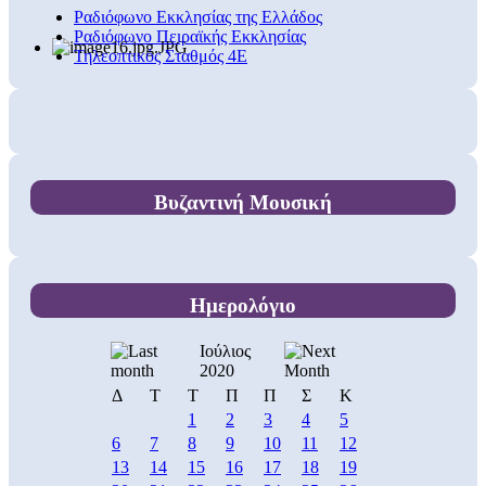
Ραδιόφωνο Εκκλησίας της Ελλάδος
Ραδιόφωνο Πειραϊκής Εκκλησίας
Τηλεοπτικός Σταθμός 4Ε
Βυζαντινή Μουσική
Ημερολόγιο
Ιούλιος
2020
Δ
Τ
Τ
Π
Π
Σ
Κ
1
2
3
4
5
6
7
8
9
10
11
12
13
14
15
16
17
18
19