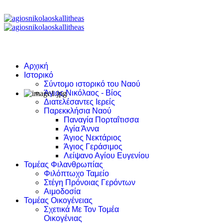
Αρχική
Ιστορικό
Σύντομο ιστορικό του Ναού
Άγιος Νικόλαος - Βίος
Διατελέσαντες Ιερείς
Παρεκκλήσια Ναού
Παναγία Πορταΐτισσα
Αγία Άννα
Άγιος Νεκτάριος
Άγιος Γεράσιμος
Λείψανο Αγίου Ευγενίου
Τομέας Φιλανθρωπίας
Φιλόπτωχο Ταμείο
Στέγη Πρόνοιας Γερόντων
Αιμοδοσία
Τομέας Οικογένειας
Σχετικά Με Τον Τομέα
Οικογένιας