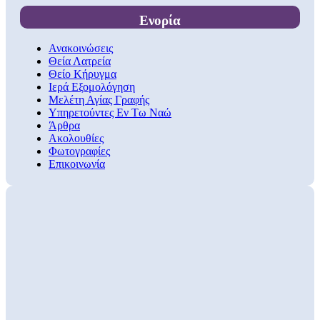
Ενορία
Ανακοινώσεις
Θεία Λατρεία
Θείο Κήρυγμα
Ιερά Εξομολόγηση
Μελέτη Αγίας Γραφής
Υπηρετούντες Εν Τω Ναώ
Άρθρα
Ακολουθίες
Φωτογραφίες
Επικοινωνία