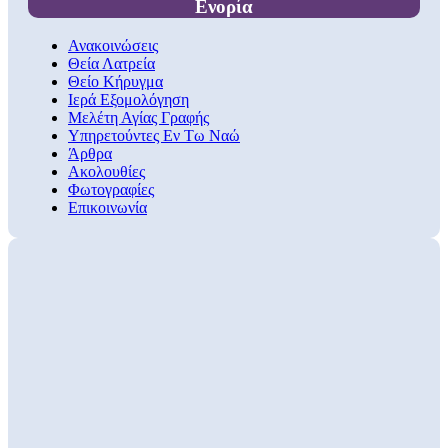
Ενορία
Ανακοινώσεις
Θεία Λατρεία
Θείο Κήρυγμα
Ιερά Εξομολόγηση
Μελέτη Αγίας Γραφής
Υπηρετούντες Εν Τω Ναώ
Άρθρα
Ακολουθίες
Φωτογραφίες
Επικοινωνία