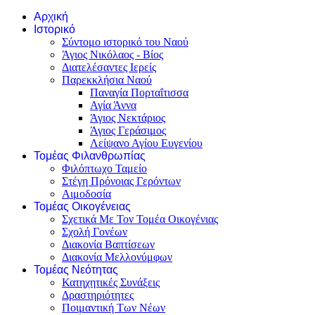
Αρχική
Ιστορικό
Σύντομο ιστορικό του Ναού
Άγιος Νικόλαος - Βίος
Διατελέσαντες Ιερείς
Παρεκκλήσια Ναού
Παναγία Πορταΐτισσα
Αγία Άννα
Άγιος Νεκτάριος
Άγιος Γεράσιμος
Λείψανο Αγίου Ευγενίου
Τομέας Φιλανθρωπίας
Φιλόπτωχο Ταμείο
Στέγη Πρόνοιας Γερόντων
Αιμοδοσία
Τομέας Οικογένειας
Σχετικά Με Τον Τομέα Οικογένιας
Σχολή Γονέων
Διακονία Βαπτίσεων
Διακονία Μελλονύμφων
Τομέας Νεότητας
Κατηχητικές Συνάξεις
Δραστηριότητες
Ποιμαντική Των Νέων