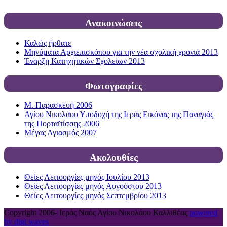
Ανακοινώσεις
Καλώς ήρθατε
Μηνύματα Αρχιεπισκόπου για την νέα σχολική χρονιά 2013
Έναρξη Κατηχητικών Σχολείων 2013
Φωτογραφίες
Μ. Παρασκευή 2006
Αγίου Νικολάου Υποδοχή της Ιεράς Εικόνας της Παναγιάς
της Πορταϊτίσσης 2006
Μέγας Αγιασμός 2007
Ακολουθίες
Θείες Λειτουργίες μηνός Ιουλίου 2013
Θείες Λειτουργίες μηνός Αυγούστου 2013
Θείες Λειτουργίες μηνός Σεπτεμβρίου 2013
Copyright 2006-
Ιερός Ναός Αγίου Νικολάου Καλλιθέας
powered
by digi waves