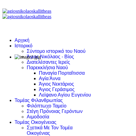
Αρχική
Ιστορικό
Σύντομο ιστορικό του Ναού
Άγιος Νικόλαος - Βίος
Διατελέσαντες Ιερείς
Παρεκκλήσια Ναού
Παναγία Πορταΐτισσα
Αγία Άννα
Άγιος Νεκτάριος
Άγιος Γεράσιμος
Λείψανο Αγίου Ευγενίου
Τομέας Φιλανθρωπίας
Φιλόπτωχο Ταμείο
Στέγη Πρόνοιας Γερόντων
Αιμοδοσία
Τομέας Οικογένειας
Σχετικά Με Τον Τομέα
Οικογένιας