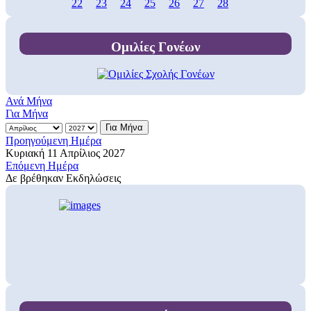
22
23
24
25
26
27
28
Ομιλίες Γονέων
Ανά Μήνα
Για Μήνα
Για Μήνα
Προηγούμενη Ημέρα
Κυριακή 11 Απρίλιος 2027
Επόμενη Ημέρα
Δε βρέθηκαν Εκδηλώσεις