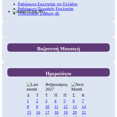
Ραδιόφωνο Εκκλησίας της Ελλάδος
Ραδιόφωνο Πειραϊκής Εκκλησίας
Τηλεοπτικός Σταθμός 4Ε
Βυζαντινή Μουσική
Ημερολόγιο
Φεβρουάριος
2027
Δ
Τ
Τ
Π
Π
Σ
Κ
1
2
3
4
5
6
7
8
9
10
11
12
13
14
15
16
17
18
19
20
21