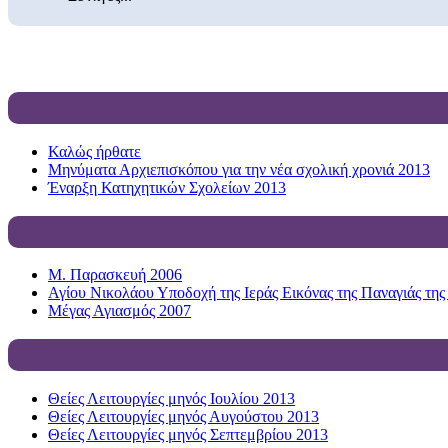
Καλώς ήρθατε
Μηνύματα Αρχιεπισκόπου για την νέα σχολική χρονιά 2013
Έναρξη Κατηχητικών Σχολείων 2013
Μ. Παρασκευή 2006
Αγίου Νικολάου Υποδοχή της Ιεράς Εικόνας της Παναγιάς της
Μέγας Αγιασμός 2007
Θείες Λειτουργίες μηνός Ιουλίου 2013
Θείες Λειτουργίες μηνός Αυγούστου 2013
Θείες Λειτουργίες μηνός Σεπτεμβρίου 2013