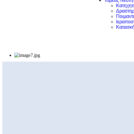
Τομέας Νεότη
Κατηχητ
Δραστηρ
Ποιμαντ
Ιεραποσ
Κατασκή