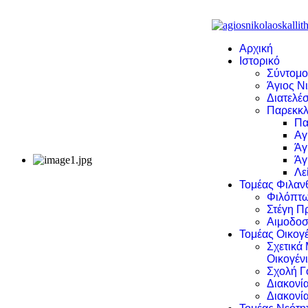
Αρχική
Ιστορικό
Σύντομο
Άγιος Νι
Διατελέσ
Παρεκκλ
Πα
Αγ
Άγ
Άγ
Λε
Τομέας Φιλα
Φιλόπτω
Στέγη Π
Αιμοδοσ
Τομέας Οικογέ
Σχετικά
Οικογέν
Σχολή Γ
Διακονί
Διακονί