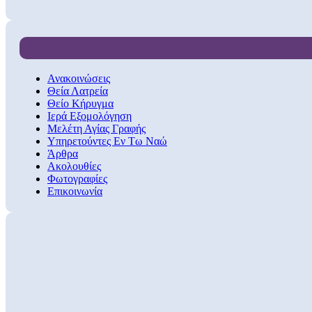
Ανακοινώσεις
Θεία Λατρεία
Θείο Κήρυγμα
Ιερά Εξομολόγηση
Μελέτη Αγίας Γραφής
Υπηρετούντες Εν Τω Ναώ
Άρθρα
Ακολουθίες
Φωτογραφίες
Επικοινωνία