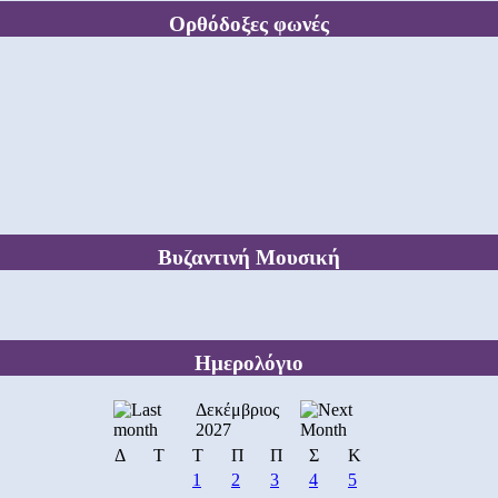
Ορθόδοξες φωνές
Βυζαντινή Μουσική
Ημερολόγιο
Δεκέμβριος
2027
Δ
Τ
Τ
Π
Π
Σ
Κ
1
2
3
4
5