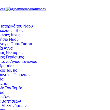
 ιστορικό του Ναού
κόλαος - Βίος
αντες Ιερείς
ήσια Ναού
ναγία Πορταΐτισσα
ία Άννα
ιος Νεκτάριος
ιος Γεράσιμος
ίψανο Αγίου Ευγενίου
νθρωπίας
χο Ταμείο
ρόνοιας Γερόντων
ία
νειας
 Με Τον Τομέα
ιας
ονέων
α Βαπτίσεων
α Μελλονύμφων