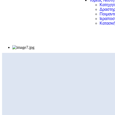
Τομέας Νεότη
Κατηχητ
Δραστηρ
Ποιμαντ
Ιεραποσ
Κατασκή