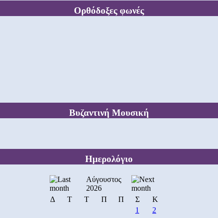
Ορθόδοξες φωνές
Βυζαντινή Μουσική
Ημερολόγιο
Αύγουστος
2026
Δ
Τ
Τ
Π
Π
Σ
Κ
1
2