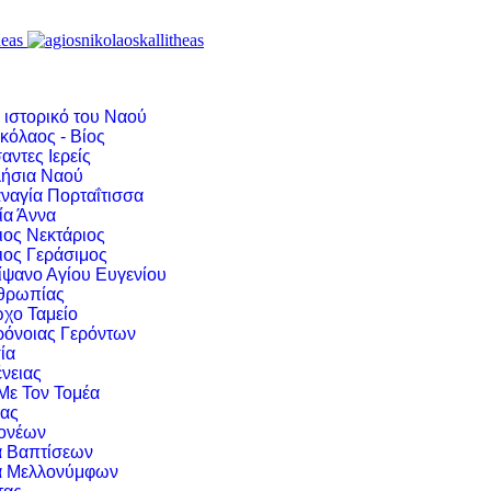
 ιστορικό του Ναού
κόλαος - Βίος
αντες Ιερείς
ήσια Ναού
ναγία Πορταΐτισσα
ία Άννα
ιος Νεκτάριος
ιος Γεράσιμος
ίψανο Αγίου Ευγενίου
νθρωπίας
χο Ταμείο
ρόνοιας Γερόντων
ία
νειας
 Με Τον Τομέα
ιας
ονέων
α Βαπτίσεων
α Μελλονύμφων