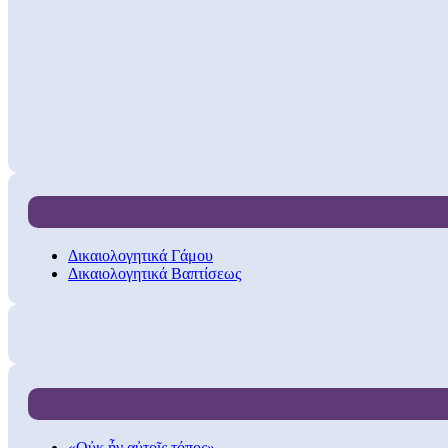
Δικαιολογητικά Γάμου
Δικαιολογητικά Βαπτίσεως
«Οὐκ ἦν αὐτοῖς τόπος»