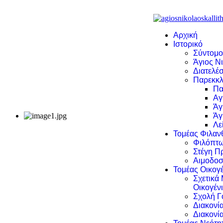
Αρχική
Ιστορικό
Σύντομο
Άγιος Νι
Διατελέσ
Παρεκκλ
Πα
Αγ
Άγ
Άγ
Λε
Τομέας Φιλα
Φιλόπτω
Στέγη Π
Αιμοδοσ
Τομέας Οικογέ
Σχετικά
Οικογέν
Σχολή Γ
Διακονί
Διακονί