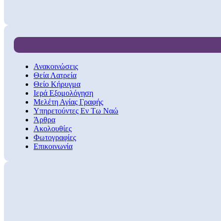
Ανακοινώσεις
Θεία Λατρεία
Θείο Κήρυγμα
Ιερά Εξομολόγηση
Μελέτη Αγίας Γραφής
Υπηρετούντες Εν Τω Ναώ
Άρθρα
Ακολουθίες
Φωτογραφίες
Επικοινωνία