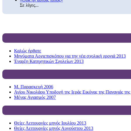
Σε λίγες...
Καλώς ήρθατε
Μηνύματα Αρχιεπισκόπου για την νέα σχολική χρονιά 2013
Έναρξη Κατηχητικών Σχολείων 2013
Μ. Παρασκευή 2006
Αγίου Νικολάου Υποδοχή της Ιεράς Εικόνας της Παναγιάς της
Μέγας Αγιασμός 2007
Θείες Λειτουργίες μηνός Ιουλίου 2013
Θείες Λειτουργίες μηνός Αυγούστου 2013