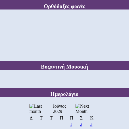
Ορθόδοξες φωνές
Βυζαντινή Μουσική
Ημερολόγιο
Ιούνιος
2029
Δ
Τ
Τ
Π
Π
Σ
Κ
1
2
3