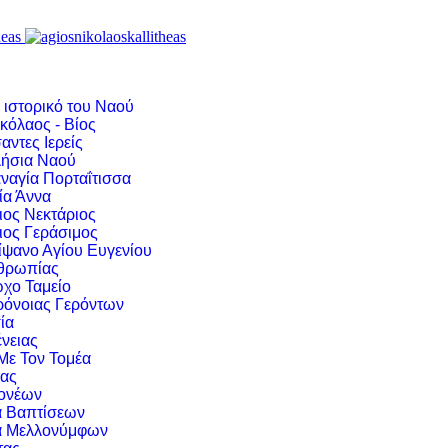
 ιστορικό του Ναού
κόλαος - Βίος
αντες Ιερείς
ήσια Ναού
ναγία Πορταΐτισσα
ία Άννα
ιος Νεκτάριος
ιος Γεράσιμος
ίψανο Αγίου Ευγενίου
νθρωπίας
χο Ταμείο
ρόνοιας Γερόντων
ία
νειας
 Με Τον Τομέα
ιας
ονέων
α Βαπτίσεων
α Μελλονύμφων