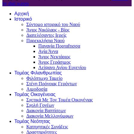
by digi waves
Αρχική
Ιστορικό
Σύντομο ιστορικό του Ναού
Άγιος Νικόλαος - Βίος
Διατελέσαντες Ιερείς
Παρεκκλήσια Ναού
Παναγία Πορταΐτισσα
Αγία Άννα
Άγιος Νεκτάριος
Άγιος Γεράσιμος
Λείψανο Αγίου Ευγενίου
Τομέας Φιλανθρωπίας
Φιλόπτωχο Ταμείο
Στέγη Πρόνοιας Γερόντων
Αιμοδοσία
Τομέας Οικογένειας
Σχετικά Με Τον Τομέα Οικογένιας
Σχολή Γονέων
Διακονία Βαπτίσεων
Διακονία Μελλονύμφων
Τομέας Νεότητας
Κατηχητικές Συνάξεις
Δραστηριότητες