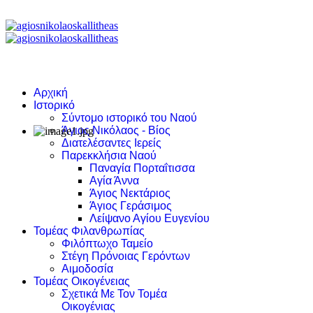
Αρχική
Ιστορικό
Σύντομο ιστορικό του Ναού
Άγιος Νικόλαος - Βίος
Διατελέσαντες Ιερείς
Παρεκκλήσια Ναού
Παναγία Πορταΐτισσα
Αγία Άννα
Άγιος Νεκτάριος
Άγιος Γεράσιμος
Λείψανο Αγίου Ευγενίου
Τομέας Φιλανθρωπίας
Φιλόπτωχο Ταμείο
Στέγη Πρόνοιας Γερόντων
Αιμοδοσία
Τομέας Οικογένειας
Σχετικά Με Τον Τομέα
Οικογένιας