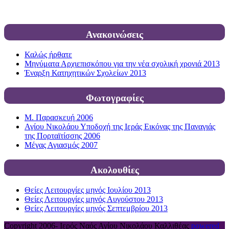
Ανακοινώσεις
Καλώς ήρθατε
Μηνύματα Αρχιεπισκόπου για την νέα σχολική χρονιά 2013
Έναρξη Κατηχητικών Σχολείων 2013
Φωτογραφίες
Μ. Παρασκευή 2006
Αγίου Νικολάου Υποδοχή της Ιεράς Εικόνας της Παναγιάς
της Πορταϊτίσσης 2006
Μέγας Αγιασμός 2007
Ακολουθίες
Θείες Λειτουργίες μηνός Ιουλίου 2013
Θείες Λειτουργίες μηνός Αυγούστου 2013
Θείες Λειτουργίες μηνός Σεπτεμβρίου 2013
Copyright 2006-
Ιερός Ναός Αγίου Νικολάου Καλλιθέας
powered