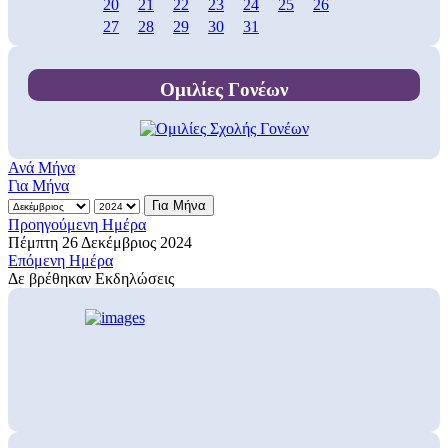
20
21
22
23
24
25
26
27
28
29
30
31
Ομιλίες Γονέων
Ανά Μήνα
Για Μήνα
Για Μήνα
Προηγούμενη Ημέρα
Πέμπτη 26 Δεκέμβριος 2024
Επόμενη Ημέρα
Δε βρέθηκαν Εκδηλώσεις