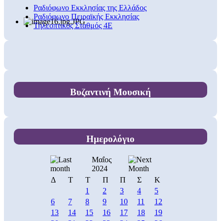
Ραδιόφωνο Εκκλησίας της Ελλάδος
Ραδιόφωνο Πειραϊκής Εκκλησίας
Τηλεοπτικός Σταθμός 4Ε
Βυζαντινή Μουσική
Ημερολόγιο
Μαΐος
2024
Δ
Τ
Τ
Π
Π
Σ
Κ
1
2
3
4
5
6
7
8
9
10
11
12
13
14
15
16
17
18
19