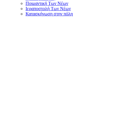
Ποιμαντική Των Νέων
Ιεραποστολή Των Νέων
Κατασκήνωση στην πόλη