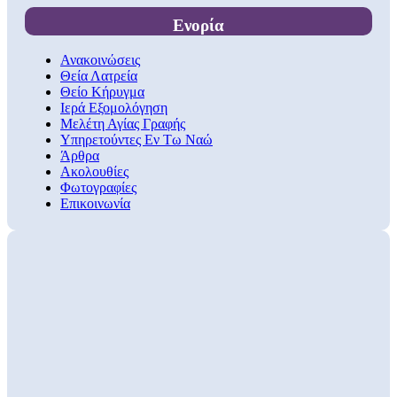
Ενορία
Ανακοινώσεις
Θεία Λατρεία
Θείο Κήρυγμα
Ιερά Εξομολόγηση
Μελέτη Αγίας Γραφής
Υπηρετούντες Εν Τω Ναώ
Άρθρα
Ακολουθίες
Φωτογραφίες
Επικοινωνία