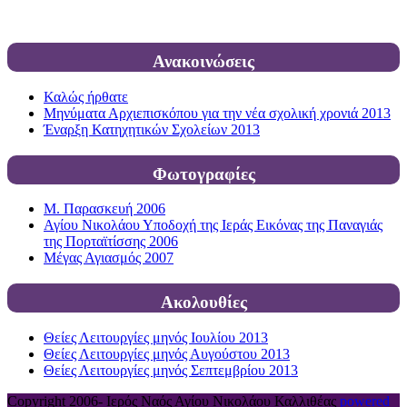
Ανακοινώσεις
Καλώς ήρθατε
Μηνύματα Αρχιεπισκόπου για την νέα σχολική χρονιά 2013
Έναρξη Κατηχητικών Σχολείων 2013
Φωτογραφίες
Μ. Παρασκευή 2006
Αγίου Νικολάου Υποδοχή της Ιεράς Εικόνας της Παναγιάς
της Πορταϊτίσσης 2006
Μέγας Αγιασμός 2007
Ακολουθίες
Θείες Λειτουργίες μηνός Ιουλίου 2013
Θείες Λειτουργίες μηνός Αυγούστου 2013
Θείες Λειτουργίες μηνός Σεπτεμβρίου 2013
Copyright 2006-
Ιερός Ναός Αγίου Νικολάου Καλλιθέας
powered