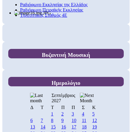
Ραδιόφωνο Εκκλησίας της Ελλάδος
Ραδιόφωνο Πειραϊκής Εκκλησίας
Τηλεοπτικός Σταθμός 4Ε
Βυζαντινή Μουσική
Ημερολόγιο
Σεπτέμβριος
2027
Δ
Τ
Τ
Π
Π
Σ
Κ
1
2
3
4
5
6
7
8
9
10
11
12
13
14
15
16
17
18
19