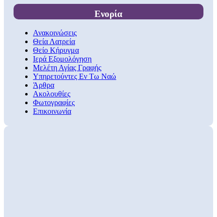
Ενορία
Ανακοινώσεις
Θεία Λατρεία
Θείο Κήρυγμα
Ιερά Εξομολόγηση
Μελέτη Αγίας Γραφής
Υπηρετούντες Εν Τω Ναώ
Άρθρα
Ακολουθίες
Φωτογραφίες
Επικοινωνία