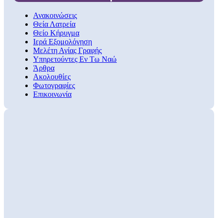
Ανακοινώσεις
Θεία Λατρεία
Θείο Κήρυγμα
Ιερά Εξομολόγηση
Μελέτη Αγίας Γραφής
Υπηρετούντες Εν Τω Ναώ
Άρθρα
Ακολουθίες
Φωτογραφίες
Επικοινωνία