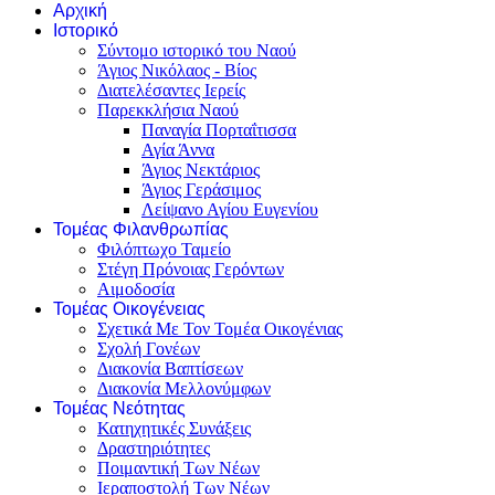
Αρχική
Ιστορικό
Σύντομο ιστορικό του Ναού
Άγιος Νικόλαος - Βίος
Διατελέσαντες Ιερείς
Παρεκκλήσια Ναού
Παναγία Πορταΐτισσα
Αγία Άννα
Άγιος Νεκτάριος
Άγιος Γεράσιμος
Λείψανο Αγίου Ευγενίου
Τομέας Φιλανθρωπίας
Φιλόπτωχο Ταμείο
Στέγη Πρόνοιας Γερόντων
Αιμοδοσία
Τομέας Οικογένειας
Σχετικά Με Τον Τομέα Οικογένιας
Σχολή Γονέων
Διακονία Βαπτίσεων
Διακονία Μελλονύμφων
Τομέας Νεότητας
Κατηχητικές Συνάξεις
Δραστηριότητες
Ποιμαντική Των Νέων
Ιεραποστολή Των Νέων