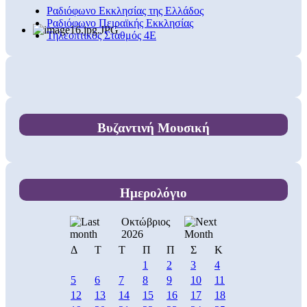
Ραδιόφωνο Εκκλησίας της Ελλάδος
Ραδιόφωνο Πειραϊκής Εκκλησίας
Τηλεοπτικός Σταθμός 4Ε
Βυζαντινή Μουσική
Ημερολόγιο
Οκτώβριος
2026
Δ
Τ
Τ
Π
Π
Σ
Κ
1
2
3
4
5
6
7
8
9
10
11
12
13
14
15
16
17
18