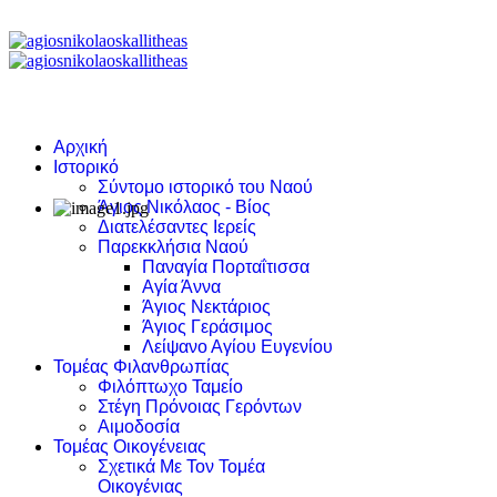
Αρχική
Ιστορικό
Σύντομο ιστορικό του Ναού
Άγιος Νικόλαος - Βίος
Διατελέσαντες Ιερείς
Παρεκκλήσια Ναού
Παναγία Πορταΐτισσα
Αγία Άννα
Άγιος Νεκτάριος
Άγιος Γεράσιμος
Λείψανο Αγίου Ευγενίου
Τομέας Φιλανθρωπίας
Φιλόπτωχο Ταμείο
Στέγη Πρόνοιας Γερόντων
Αιμοδοσία
Τομέας Οικογένειας
Σχετικά Με Τον Τομέα
Οικογένιας