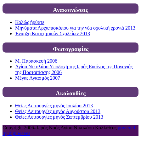
Ανακοινώσεις
Καλώς ήρθατε
Μηνύματα Αρχιεπισκόπου για την νέα σχολική χρονιά 2013
Έναρξη Κατηχητικών Σχολείων 2013
Φωτογραφίες
Μ. Παρασκευή 2006
Αγίου Νικολάου Υποδοχή της Ιεράς Εικόνας της Παναγιάς
της Πορταϊτίσσης 2006
Μέγας Αγιασμός 2007
Ακολουθίες
Θείες Λειτουργίες μηνός Ιουλίου 2013
Θείες Λειτουργίες μηνός Αυγούστου 2013
Θείες Λειτουργίες μηνός Σεπτεμβρίου 2013
Copyright 2006-
Ιερός Ναός Αγίου Νικολάου Καλλιθέας
powered
by digi waves