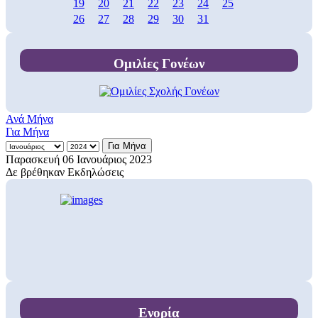
19
20
21
22
23
24
25
26
27
28
29
30
31
Ομιλίες Γονέων
Ανά Μήνα
Για Μήνα
Για Μήνα
Παρασκευή 06 Ιανουάριος 2023
Δε βρέθηκαν Εκδηλώσεις
Ενορία