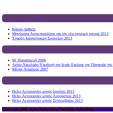
Καλώς ήρθατε
Μηνύματα Αρχιεπισκόπου για την νέα σχολική χρονιά 2013
Έναρξη Κατηχητικών Σχολείων 2013
Μ. Παρασκευή 2006
Αγίου Νικολάου Υποδοχή της Ιεράς Εικόνας της Παναγιάς της
Μέγας Αγιασμός 2007
Θείες Λειτουργίες μηνός Ιουλίου 2013
Θείες Λειτουργίες μηνός Αυγούστου 2013
Θείες Λειτουργίες μηνός Σεπτεμβρίου 2013
Copyright 2006-
Ιερός Ναός Αγίου Νικολάου Καλλιθέας
powered by