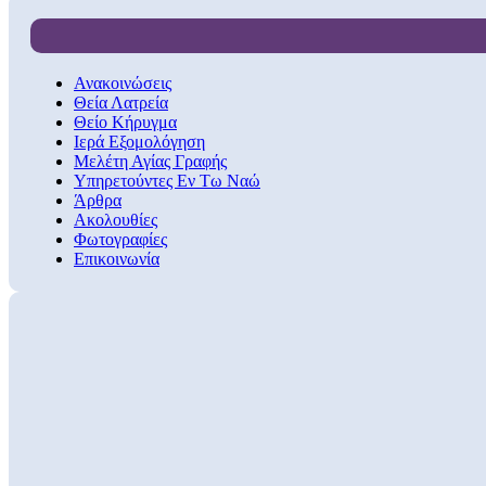
Ανακοινώσεις
Θεία Λατρεία
Θείο Κήρυγμα
Ιερά Εξομολόγηση
Μελέτη Αγίας Γραφής
Υπηρετούντες Εν Τω Ναώ
Άρθρα
Ακολουθίες
Φωτογραφίες
Επικοινωνία