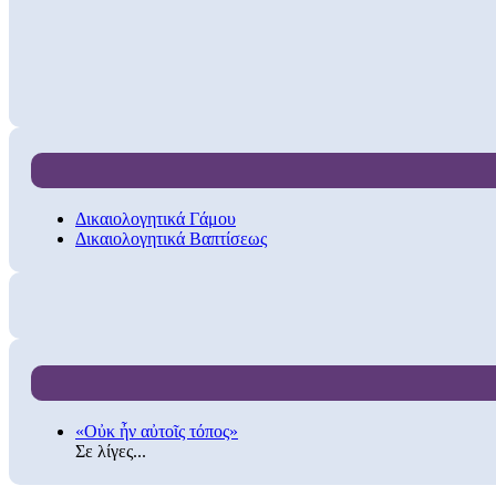
Δικαιολογητικά Γάμου
Δικαιολογητικά Βαπτίσεως
«Οὐκ ἦν αὐτοῖς τόπος»
Σε λίγες...