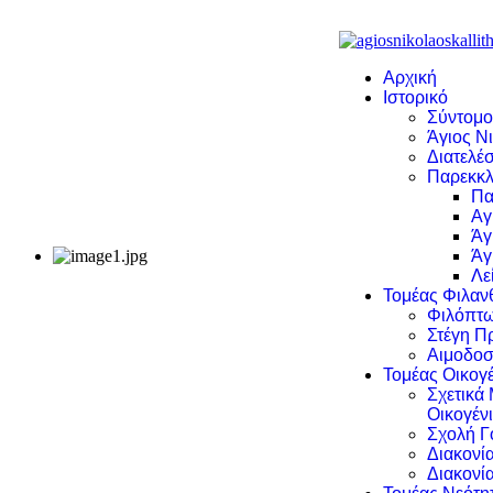
Αρχική
Ιστορικό
Σύντομο
Άγιος Νι
Διατελέσ
Παρεκκλ
Πα
Αγ
Άγ
Άγ
Λε
Τομέας Φιλα
Φιλόπτω
Στέγη Π
Αιμοδοσ
Τομέας Οικογέ
Σχετικά
Οικογέν
Σχολή Γ
Διακονί
Διακονί