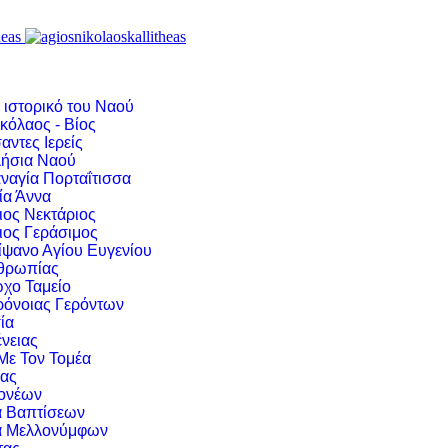
 ιστορικό του Ναού
κόλαος - Βίος
αντες Ιερείς
ήσια Ναού
ναγία Πορταΐτισσα
ία Άννα
ιος Νεκτάριος
ιος Γεράσιμος
ίψανο Αγίου Ευγενίου
νθρωπίας
χο Ταμείο
ρόνοιας Γερόντων
ία
νειας
 Με Τον Τομέα
ιας
ονέων
α Βαπτίσεων
α Μελλονύμφων