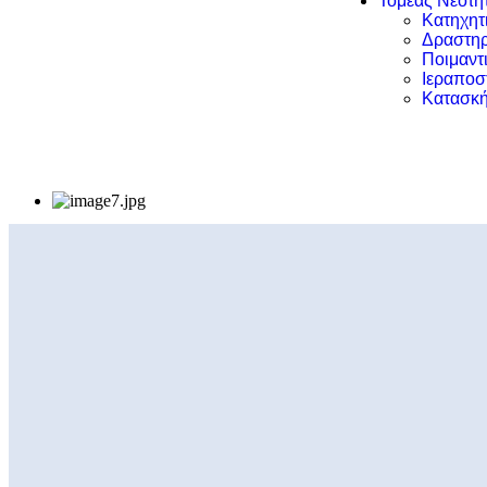
Τομέας Νεότη
Κατηχητ
Δραστηρ
Ποιμαντ
Ιεραποσ
Κατασκή