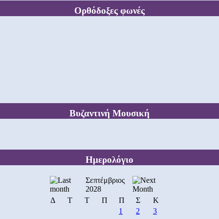
Ορθόδοξες φωνές
Βυζαντινή Μουσική
Ημερολόγιο
Σεπτέμβριος
2028
Δ
Τ
Τ
Π
Π
Σ
Κ
1
2
3