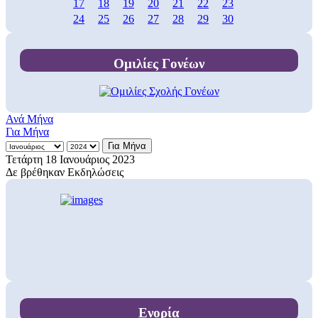
17
18
19
20
21
22
23
24
25
26
27
28
29
30
Ομιλίες Γονέων
Ανά Μήνα
Για Μήνα
Για Μήνα
Τετάρτη 18 Ιανουάριος 2023
Δε βρέθηκαν Εκδηλώσεις
Ενορία