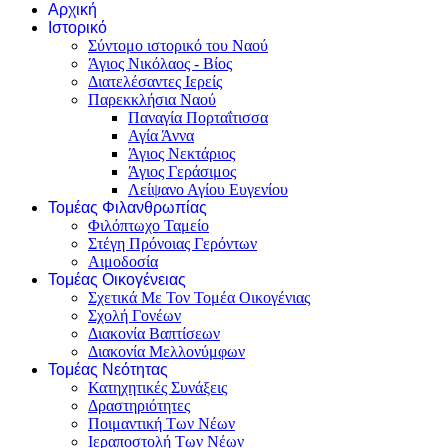
Αρχική
Ιστορικό
Σύντομο ιστορικό του Ναού
Άγιος Νικόλαος - Βίος
Διατελέσαντες Ιερείς
Παρεκκλήσια Ναού
Παναγία Πορταΐτισσα
Αγία Άννα
Άγιος Νεκτάριος
Άγιος Γεράσιμος
Λείψανο Αγίου Ευγενίου
Τομέας Φιλανθρωπίας
Φιλόπτωχο Ταμείο
Στέγη Πρόνοιας Γερόντων
Αιμοδοσία
Τομέας Οικογένειας
Σχετικά Με Τον Τομέα Οικογένιας
Σχολή Γονέων
Διακονία Βαπτίσεων
Διακονία Μελλονύμφων
Τομέας Νεότητας
Κατηχητικές Συνάξεις
Δραστηριότητες
Ποιμαντική Των Νέων
Ιεραποστολή Των Νέων