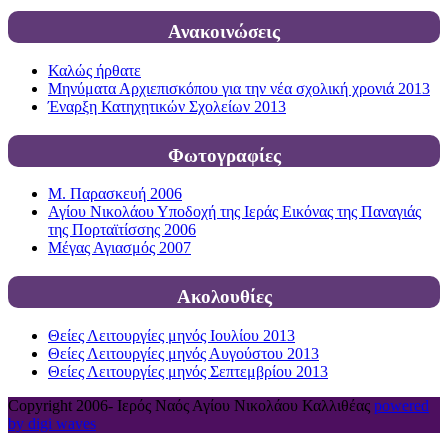
Ανακοινώσεις
Καλώς ήρθατε
Μηνύματα Αρχιεπισκόπου για την νέα σχολική χρονιά 2013
Έναρξη Κατηχητικών Σχολείων 2013
Φωτογραφίες
Μ. Παρασκευή 2006
Αγίου Νικολάου Υποδοχή της Ιεράς Εικόνας της Παναγιάς
της Πορταϊτίσσης 2006
Μέγας Αγιασμός 2007
Ακολουθίες
Θείες Λειτουργίες μηνός Ιουλίου 2013
Θείες Λειτουργίες μηνός Αυγούστου 2013
Θείες Λειτουργίες μηνός Σεπτεμβρίου 2013
Copyright 2006-
Ιερός Ναός Αγίου Νικολάου Καλλιθέας
powered
by digi waves