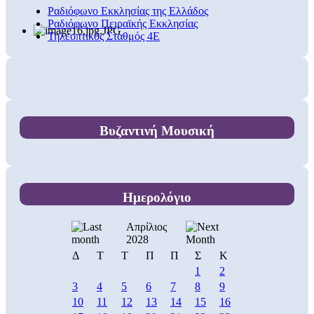
Ραδιόφωνο Εκκλησίας της Ελλάδος
Ραδιόφωνο Πειραϊκής Εκκλησίας
Τηλεοπτικός Σταθμός 4Ε
Βυζαντινή Μουσική
Ημερολόγιο
Απρίλιος
2028
Δ
Τ
Τ
Π
Π
Σ
Κ
1
2
3
4
5
6
7
8
9
10
11
12
13
14
15
16