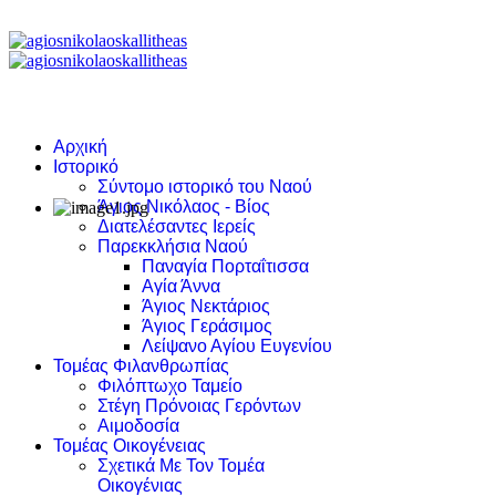
Αρχική
Ιστορικό
Σύντομο ιστορικό του Ναού
Άγιος Νικόλαος - Βίος
Διατελέσαντες Ιερείς
Παρεκκλήσια Ναού
Παναγία Πορταΐτισσα
Αγία Άννα
Άγιος Νεκτάριος
Άγιος Γεράσιμος
Λείψανο Αγίου Ευγενίου
Τομέας Φιλανθρωπίας
Φιλόπτωχο Ταμείο
Στέγη Πρόνοιας Γερόντων
Αιμοδοσία
Τομέας Οικογένειας
Σχετικά Με Τον Τομέα
Οικογένιας