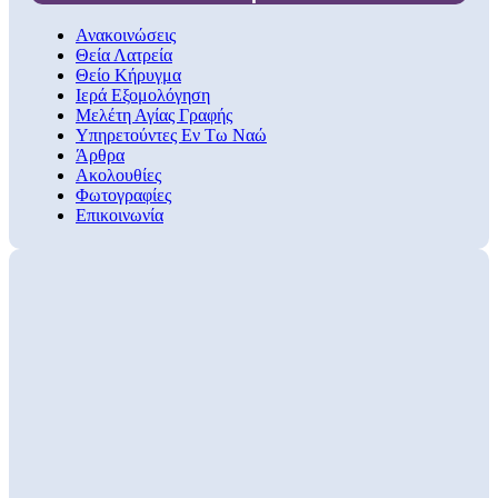
Ανακοινώσεις
Θεία Λατρεία
Θείο Κήρυγμα
Ιερά Εξομολόγηση
Μελέτη Αγίας Γραφής
Υπηρετούντες Εν Τω Ναώ
Άρθρα
Ακολουθίες
Φωτογραφίες
Επικοινωνία