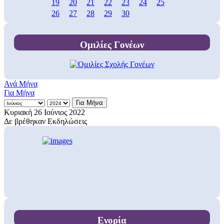
19
20
21
22
23
24
25
26
27
28
29
30
Ομιλίες Γονέων
Ανά Μήνα
Για Μήνα
Για Μήνα
Κυριακή 26 Ιούνιος 2022
Δε βρέθηκαν Εκδηλώσεις
Ενορία