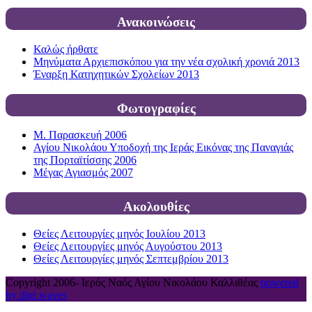
Ανακοινώσεις
Καλώς ήρθατε
Μηνύματα Αρχιεπισκόπου για την νέα σχολική χρονιά 2013
Έναρξη Κατηχητικών Σχολείων 2013
Φωτογραφίες
Μ. Παρασκευή 2006
Αγίου Νικολάου Υποδοχή της Ιεράς Εικόνας της Παναγιάς
της Πορταϊτίσσης 2006
Μέγας Αγιασμός 2007
Ακολουθίες
Θείες Λειτουργίες μηνός Ιουλίου 2013
Θείες Λειτουργίες μηνός Αυγούστου 2013
Θείες Λειτουργίες μηνός Σεπτεμβρίου 2013
Copyright 2006-
Ιερός Ναός Αγίου Νικολάου Καλλιθέας
powered
by digi waves