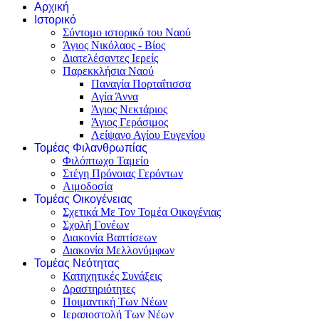
Αρχική
Ιστορικό
Σύντομο ιστορικό του Ναού
Άγιος Νικόλαος - Βίος
Διατελέσαντες Ιερείς
Παρεκκλήσια Ναού
Παναγία Πορταΐτισσα
Αγία Άννα
Άγιος Νεκτάριος
Άγιος Γεράσιμος
Λείψανο Αγίου Ευγενίου
Τομέας Φιλανθρωπίας
Φιλόπτωχο Ταμείο
Στέγη Πρόνοιας Γερόντων
Αιμοδοσία
Τομέας Οικογένειας
Σχετικά Με Τον Τομέα Οικογένιας
Σχολή Γονέων
Διακονία Βαπτίσεων
Διακονία Μελλονύμφων
Τομέας Νεότητας
Κατηχητικές Συνάξεις
Δραστηριότητες
Ποιμαντική Των Νέων
Ιεραποστολή Των Νέων