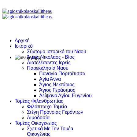
Αρχική
Ιστορικό
Σύντομο ιστορικό του Ναού
Άγιος Νικόλαος - Βίος
Διατελέσαντες Ιερείς
Παρεκκλήσια Ναού
Παναγία Πορταΐτισσα
Αγία Άννα
Άγιος Νεκτάριος
Άγιος Γεράσιμος
Λείψανο Αγίου Ευγενίου
Τομέας Φιλανθρωπίας
Φιλόπτωχο Ταμείο
Στέγη Πρόνοιας Γερόντων
Αιμοδοσία
Τομέας Οικογένειας
Σχετικά Με Τον Τομέα
Οικογένιας