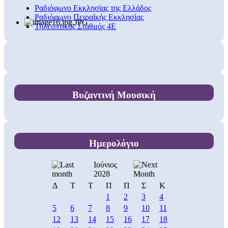
Ραδιόφωνο Εκκλησίας της Ελλάδος
Ραδιόφωνο Πειραϊκής Εκκλησίας
Τηλεοπτικός Σταθμός 4Ε
Βυζαντινή Μουσική
Ημερολόγιο
Ιούνιος
2028
Δ
Τ
Τ
Π
Π
Σ
Κ
1
2
3
4
5
6
7
8
9
10
11
12
13
14
15
16
17
18