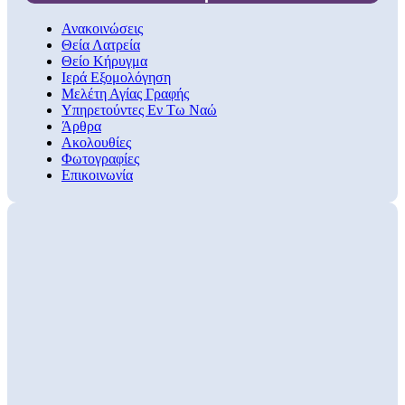
Ανακοινώσεις
Θεία Λατρεία
Θείο Κήρυγμα
Ιερά Εξομολόγηση
Μελέτη Αγίας Γραφής
Υπηρετούντες Εν Τω Ναώ
Άρθρα
Ακολουθίες
Φωτογραφίες
Επικοινωνία