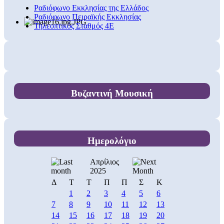
Ραδιόφωνο Εκκλησίας της Ελλάδος
Ραδιόφωνο Πειραϊκής Εκκλησίας
Τηλεοπτικός Σταθμός 4Ε
Βυζαντινή Μουσική
Ημερολόγιο
Απρίλιος
2025
Δ
Τ
Τ
Π
Π
Σ
Κ
1
2
3
4
5
6
7
8
9
10
11
12
13
14
15
16
17
18
19
20