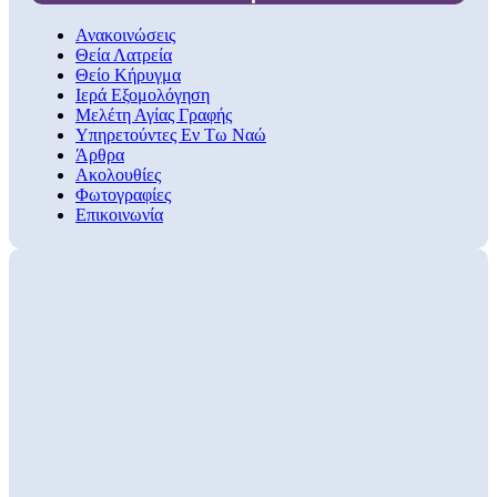
Ανακοινώσεις
Θεία Λατρεία
Θείο Κήρυγμα
Ιερά Εξομολόγηση
Μελέτη Αγίας Γραφής
Υπηρετούντες Εν Τω Ναώ
Άρθρα
Ακολουθίες
Φωτογραφίες
Επικοινωνία