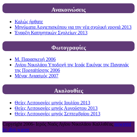
Ανακοινώσεις
Καλώς ήρθατε
Μηνύματα Αρχιεπισκόπου για την νέα σχολική χρονιά 2013
Έναρξη Κατηχητικών Σχολείων 2013
Φωτογραφίες
Μ. Παρασκευή 2006
Αγίου Νικολάου Υποδοχή της Ιεράς Εικόνας της Παναγιάς
της Πορταϊτίσσης 2006
Μέγας Αγιασμός 2007
Ακολουθίες
Θείες Λειτουργίες μηνός Ιουλίου 2013
Θείες Λειτουργίες μηνός Αυγούστου 2013
Θείες Λειτουργίες μηνός Σεπτεμβρίου 2013
Copyright 2006-
Ιερός Ναός Αγίου Νικολάου Καλλιθέας
powered
by digi waves