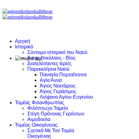
Αρχική
Ιστορικό
Σύντομο ιστορικό του Ναού
Άγιος Νικόλαος - Βίος
Διατελέσαντες Ιερείς
Παρεκκλήσια Ναού
Παναγία Πορταΐτισσα
Αγία Άννα
Άγιος Νεκτάριος
Άγιος Γεράσιμος
Λείψανο Αγίου Ευγενίου
Τομέας Φιλανθρωπίας
Φιλόπτωχο Ταμείο
Στέγη Πρόνοιας Γερόντων
Αιμοδοσία
Τομέας Οικογένειας
Σχετικά Με Τον Τομέα
Οικογένιας