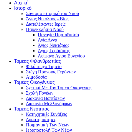
Αρχική
Ιστορικό
Σύντομο ιστορικό του Ναού
Άγιος Νικόλαος - Βίος
Διατελέσαντες Ιερείς
Παρεκκλήσια Ναού
Παναγία Πορταΐτισσα
Αγία Άννα
Άγιος Νεκτάριος
Άγιος Γεράσιμος
Λείψανο Αγίου Ευγενίου
Τομέας Φιλανθρωπίας
Φιλόπτωχο Ταμείο
Στέγη Πρόνοιας Γερόντων
Αιμοδοσία
Τομέας Οικογένειας
Σχετικά Με Τον Τομέα Οικογένιας
Σχολή Γονέων
Διακονία Βαπτίσεων
Διακονία Μελλονύμφων
Τομέας Νεότητας
Κατηχητικές Συνάξεις
Δραστηριότητες
Ποιμαντική Των Νέων
Ιεραποστολή Των Νέων