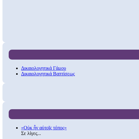
Δικαιολογητικά Γάμου
Δικαιολογητικά Βαπτίσεως
«Οὐκ ἦν αὐτοῖς τόπος»
Σε λίγες...