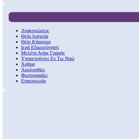
Ανακοινώσεις
Θεία Λατρεία
Θείο Κήρυγμα
Ιερά Εξομολόγηση
Μελέτη Αγίας Γραφής
Υπηρετούντες Εν Τω Ναώ
Άρθρα
Ακολουθίες
Φωτογραφίες
Επικοινωνία