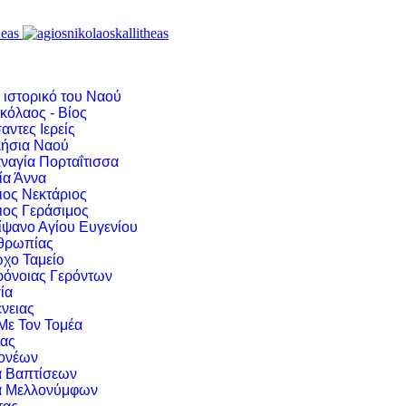
 ιστορικό του Ναού
κόλαος - Βίος
αντες Ιερείς
ήσια Ναού
ναγία Πορταΐτισσα
ία Άννα
ιος Νεκτάριος
ιος Γεράσιμος
ίψανο Αγίου Ευγενίου
νθρωπίας
χο Ταμείο
ρόνοιας Γερόντων
ία
νειας
 Με Τον Τομέα
ιας
ονέων
α Βαπτίσεων
α Μελλονύμφων