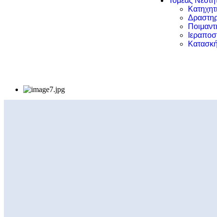
Τομέας Νεότη
Κατηχητ
Δραστηρ
Ποιμαντ
Ιεραποσ
Κατασκή