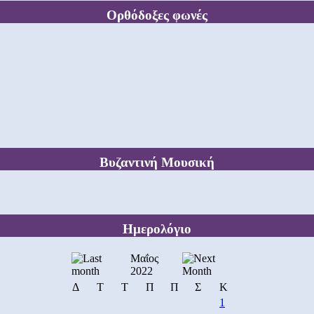
Ορθόδοξες φωνές
Βυζαντινή Μουσική
Ημερολόγιο
Μαΐος
2022
Δ
Τ
Τ
Π
Π
Σ
Κ
1