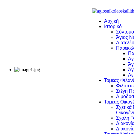
Αρχική
Ιστορικό
Σύντομο
Άγιος Νι
Διατελέσ
Παρεκκλ
Πα
Αγ
Άγ
Άγ
Λε
Τομέας Φιλα
Φιλόπτω
Στέγη Π
Αιμοδοσ
Τομέας Οικογέ
Σχετικά
Οικογέν
Σχολή Γ
Διακονί
Διακονί