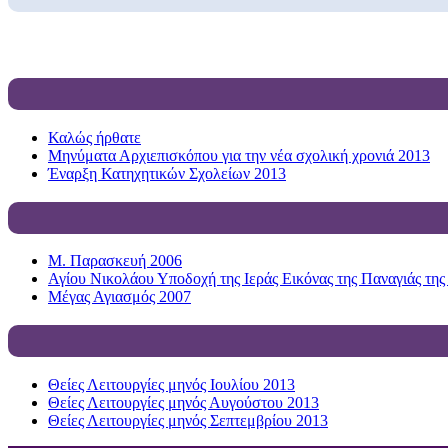
Καλώς ήρθατε
Μηνύματα Αρχιεπισκόπου για την νέα σχολική χρονιά 2013
Έναρξη Κατηχητικών Σχολείων 2013
Μ. Παρασκευή 2006
Αγίου Νικολάου Υποδοχή της Ιεράς Εικόνας της Παναγιάς της
Μέγας Αγιασμός 2007
Θείες Λειτουργίες μηνός Ιουλίου 2013
Θείες Λειτουργίες μηνός Αυγούστου 2013
Θείες Λειτουργίες μηνός Σεπτεμβρίου 2013