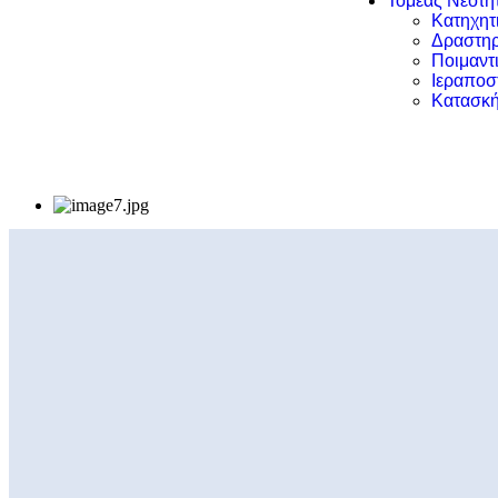
Τομέας Νεότη
Κατηχητ
Δραστηρ
Ποιμαντ
Ιεραποσ
Κατασκή