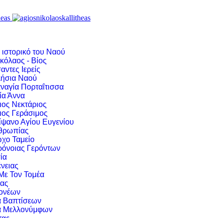
 ιστορικό του Ναού
κόλαος - Βίος
αντες Ιερείς
ήσια Ναού
ναγία Πορταΐτισσα
ία Άννα
ιος Νεκτάριος
ιος Γεράσιμος
ίψανο Αγίου Ευγενίου
νθρωπίας
χο Ταμείο
ρόνοιας Γερόντων
ία
νειας
 Με Τον Τομέα
ιας
ονέων
α Βαπτίσεων
α Μελλονύμφων