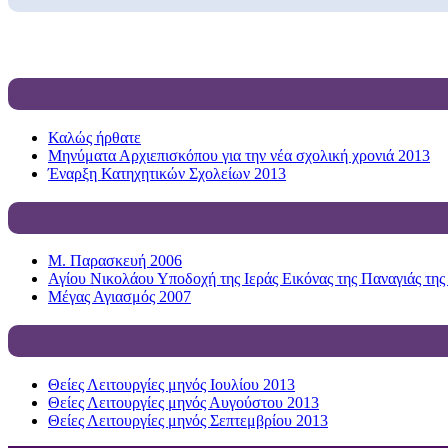
Καλώς ήρθατε
Μηνύματα Αρχιεπισκόπου για την νέα σχολική χρονιά 2013
Έναρξη Κατηχητικών Σχολείων 2013
Μ. Παρασκευή 2006
Αγίου Νικολάου Υποδοχή της Ιεράς Εικόνας της Παναγιάς της
Μέγας Αγιασμός 2007
Θείες Λειτουργίες μηνός Ιουλίου 2013
Θείες Λειτουργίες μηνός Αυγούστου 2013
Θείες Λειτουργίες μηνός Σεπτεμβρίου 2013