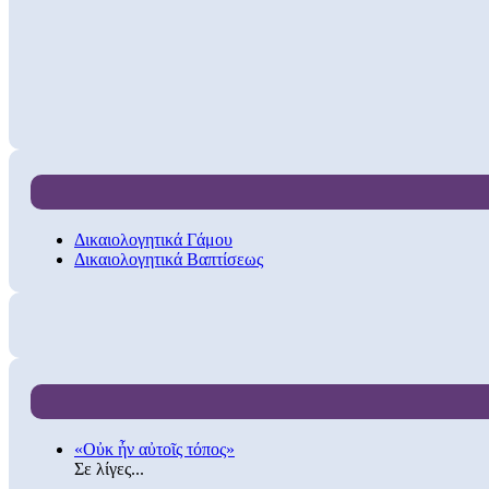
Δικαιολογητικά Γάμου
Δικαιολογητικά Βαπτίσεως
«Οὐκ ἦν αὐτοῖς τόπος»
Σε λίγες...