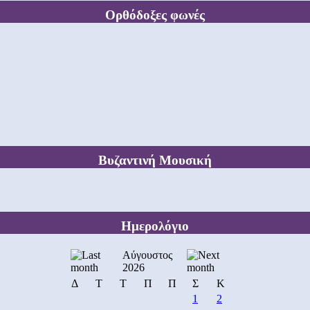
Ορθόδοξες φωνές
Βυζαντινή Μουσική
Ημερολόγιο
Αύγουστος
2026
Δ
Τ
Τ
Π
Π
Σ
Κ
1
2