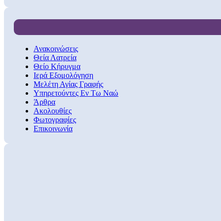
Ανακοινώσεις
Θεία Λατρεία
Θείο Κήρυγμα
Ιερά Εξομολόγηση
Μελέτη Αγίας Γραφής
Υπηρετούντες Εν Τω Ναώ
Άρθρα
Ακολουθίες
Φωτογραφίες
Επικοινωνία