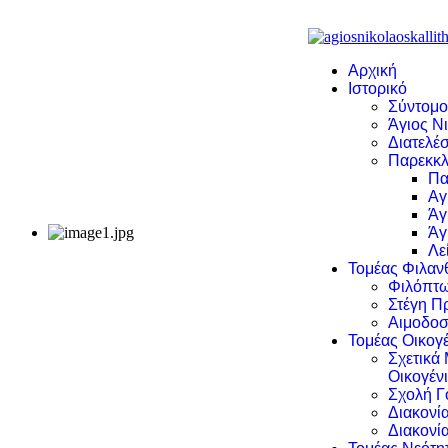
Αρχική
Ιστορικό
Σύντομο
Άγιος Νι
Διατελέσ
Παρεκκλ
Πα
Αγ
Άγ
Άγ
Λε
Τομέας Φιλα
Φιλόπτω
Στέγη Π
Αιμοδοσ
Τομέας Οικογέ
Σχετικά
Οικογέν
Σχολή Γ
Διακονί
Διακονί