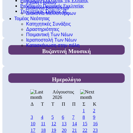
Ραδιόφωνο Εκκλησίας της Ελλάδος
Σχολή Γονέων
Ραδιόφωνο Πειραϊκής Εκκλησίας
Διακονία Βαπτίσεων
Τηλεοπτικός Σταθμός 4Ε
Διακονία Μελλονύμφων
Τομέας Νεότητας
Κατηχητικές Συνάξεις
Δραστηριότητες
Ποιμαντική Των Νέων
Ιεραποστολή Των Νέων
Κατασκήνωση στην πόλη
Βυζαντινή Μουσική
Ημερολόγιο
Αύγουστος
2026
Δ
Τ
Τ
Π
Π
Σ
Κ
1
2
3
4
5
6
7
8
9
10
11
12
13
14
15
16
17
18
19
20
21
22
23