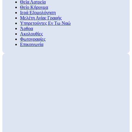
Θεία Λατρεία
Θείο Κήρυγμα
Ιερά Εξομολόγηση
Μελέτη Αγίας Γραφής
Υπηρετούντες Εν Τω Ναώ
Άρθρα
Ακολουθίες
Φωτογραφίες
Επικοινωνία