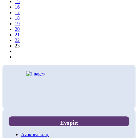
15
16
17
18
19
20
21
22
23
Ενορία
Ανακοινώσεις