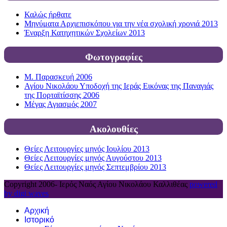
Καλώς ήρθατε
Μηνύματα Αρχιεπισκόπου για την νέα σχολική χρονιά 2013
Έναρξη Κατηχητικών Σχολείων 2013
Φωτογραφίες
Μ. Παρασκευή 2006
Αγίου Νικολάου Υποδοχή της Ιεράς Εικόνας της Παναγιάς
της Πορταϊτίσσης 2006
Μέγας Αγιασμός 2007
Ακολουθίες
Θείες Λειτουργίες μηνός Ιουλίου 2013
Θείες Λειτουργίες μηνός Αυγούστου 2013
Θείες Λειτουργίες μηνός Σεπτεμβρίου 2013
Copyright 2006-
Ιερός Ναός Αγίου Νικολάου Καλλιθέας
powered
by digi waves
Αρχική
Ιστορικό