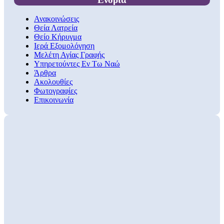
Ανακοινώσεις
Θεία Λατρεία
Θείο Κήρυγμα
Ιερά Εξομολόγηση
Μελέτη Αγίας Γραφής
Υπηρετούντες Εν Τω Ναώ
Άρθρα
Ακολουθίες
Φωτογραφίες
Επικοινωνία