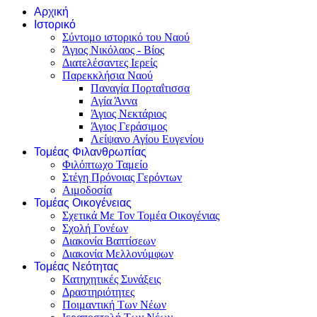
Αρχική
Ιστορικό
Σύντομο ιστορικό του Ναού
Άγιος Νικόλαος - Βίος
Διατελέσαντες Ιερείς
Παρεκκλήσια Ναού
Παναγία Πορταΐτισσα
Αγία Άννα
Άγιος Νεκτάριος
Άγιος Γεράσιμος
Λείψανο Αγίου Ευγενίου
Τομέας Φιλανθρωπίας
Φιλόπτωχο Ταμείο
Στέγη Πρόνοιας Γερόντων
Αιμοδοσία
Τομέας Οικογένειας
Σχετικά Με Τον Τομέα Οικογένιας
Σχολή Γονέων
Διακονία Βαπτίσεων
Διακονία Μελλονύμφων
Τομέας Νεότητας
Κατηχητικές Συνάξεις
Δραστηριότητες
Ποιμαντική Των Νέων