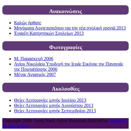
Ανακοινώσεις
Καλώς ήρθατε
Μηνύματα Αρχιεπισκόπου για την νέα σχολική χρονιά 2013
Έναρξη Κατηχητικών Σχολείων 2013
Φωτογραφίες
Μ. Παρασκευή 2006
Αγίου Νικολάου Υποδοχή της Ιεράς Εικόνας της Παναγιάς
της Πορταϊτίσσης 2006
Μέγας Αγιασμός 2007
Ακολουθίες
Θείες Λειτουργίες μηνός Ιουλίου 2013
Θείες Λειτουργίες μηνός Αυγούστου 2013
Θείες Λειτουργίες μηνός Σεπτεμβρίου 2013
Copyright 2006-
Ιερός Ναός Αγίου Νικολάου Καλλιθέας
powered
by digi waves