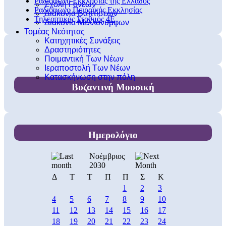
Ραδιόφωνο Εκκλησίας της Ελλάδος
Σχολή Γονέων
Ραδιόφωνο Πειραϊκής Εκκλησίας
Διακονία Βαπτίσεων
Τηλεοπτικός Σταθμός 4Ε
Διακονία Μελλονύμφων
Τομέας Νεότητας
Κατηχητικές Συνάξεις
Δραστηριότητες
Ποιμαντική Των Νέων
Ιεραποστολή Των Νέων
Κατασκήνωση στην πόλη
Βυζαντινή Μουσική
Ημερολόγιο
Νοέμβριος
2030
Δ
Τ
Τ
Π
Π
Σ
Κ
1
2
3
4
5
6
7
8
9
10
11
12
13
14
15
16
17
18
19
20
21
22
23
24