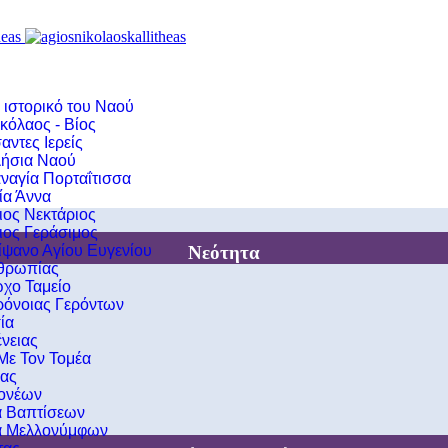
 ιστορικό του Ναού
κόλαος - Βίος
αντες Ιερείς
ήσια Ναού
ναγία Πορταΐτισσα
ία Άννα
ιος Νεκτάριος
ιος Γεράσιμος
Νεότητα
ίψανο Αγίου Ευγενίου
νθρωπίας
χο Ταμείο
ρόνοιας Γερόντων
ία
νειας
 Με Τον Τομέα
ιας
ονέων
α Βαπτίσεων
α Μελλονύμφων