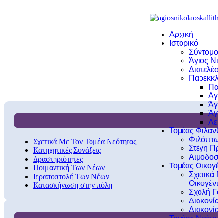
Αρχική
Ιστορικό
Σύντομο
Άγιος Νι
Διατελέσ
Παρεκκλ
Πα
Αγ
Άγ
Άγ
Λε
Τομέας Φιλα
Φιλόπτω
Σχετικά Με Τον Τομέα Νεότητας
Στέγη Π
Κατηχητικές Συνάξεις
Αιμοδοσ
Δραστηριότητες
Τομέας Οικογέ
Ποιμαντική Των Νέων
Σχετικά
Ιεραποστολή Των Νέων
Οικογέν
Κατασκήνωση στην πόλη
Σχολή Γ
Διακονί
Διακονί