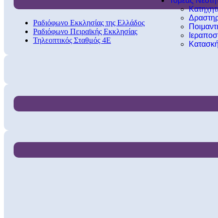
Τομέας Νεότη
Κατηχητ
Δραστηρ
Ραδιόφωνο Εκκλησίας της Ελλάδος
Ποιμαντ
Ραδιόφωνο Πειραϊκής Εκκλησίας
Ιεραποσ
Τηλεοπτικός Σταθμός 4Ε
Κατασκή