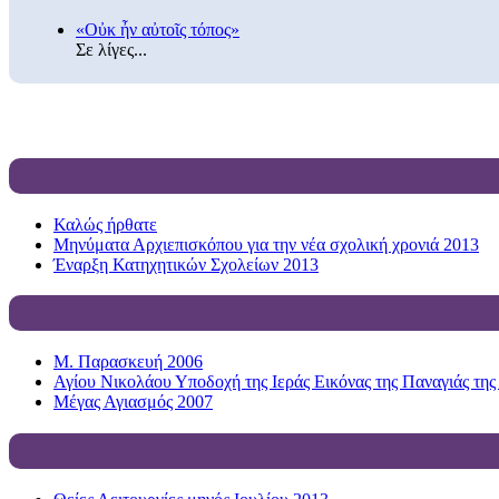
«Οὐκ ἦν αὐτοῖς τόπος»
Σε λίγες...
Καλώς ήρθατε
Μηνύματα Αρχιεπισκόπου για την νέα σχολική χρονιά 2013
Έναρξη Κατηχητικών Σχολείων 2013
Μ. Παρασκευή 2006
Αγίου Νικολάου Υποδοχή της Ιεράς Εικόνας της Παναγιάς της
Μέγας Αγιασμός 2007