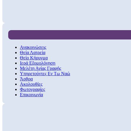
Ανακοινώσεις
Θεία Λατρεία
Θείο Κήρυγμα
Ιερά Εξομολόγηση
Μελέτη Αγίας Γραφής
Υπηρετούντες Εν Τω Ναώ
Άρθρα
Ακολουθίες
Φωτογραφίες
Επικοινωνία