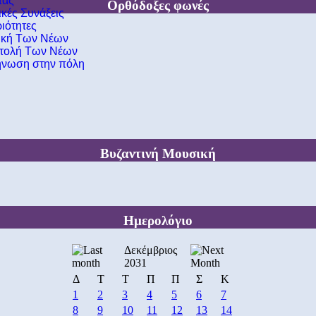
τας
Ορθόδοξες φωνές
ικές Συνάξεις
ιότητες
ική Των Νέων
τολή Των Νέων
νωση στην πόλη
Βυζαντινή Μουσική
Ημερολόγιο
Δεκέμβριος
2031
Δ
Τ
Τ
Π
Π
Σ
Κ
1
2
3
4
5
6
7
8
9
10
11
12
13
14