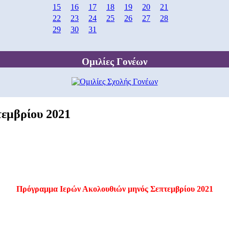
15
16
17
18
19
20
21
22
23
24
25
26
27
28
29
30
31
Ομιλίες Γονέων
εμβρίου 2021
Πρόγραμμα Ιερών Ακολουθιών μηνός Σεπτεμβρίου 2021