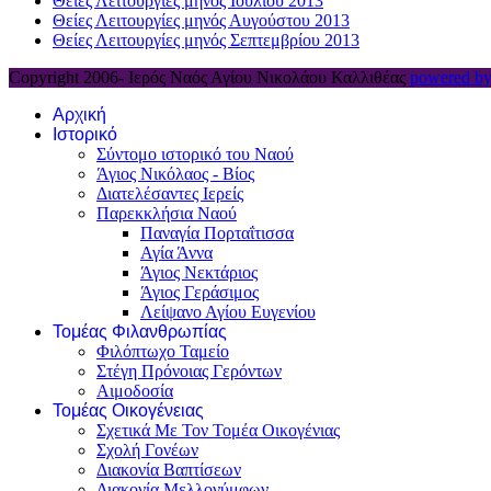
Θείες Λειτουργίες μηνός Ιουλίου 2013
Θείες Λειτουργίες μηνός Αυγούστου 2013
Θείες Λειτουργίες μηνός Σεπτεμβρίου 2013
Copyright 2006-
Ιερός Ναός Αγίου Νικολάου Καλλιθέας
powered by
Αρχική
Ιστορικό
Σύντομο ιστορικό του Ναού
Άγιος Νικόλαος - Βίος
Διατελέσαντες Ιερείς
Παρεκκλήσια Ναού
Παναγία Πορταΐτισσα
Αγία Άννα
Άγιος Νεκτάριος
Άγιος Γεράσιμος
Λείψανο Αγίου Ευγενίου
Τομέας Φιλανθρωπίας
Φιλόπτωχο Ταμείο
Στέγη Πρόνοιας Γερόντων
Αιμοδοσία
Τομέας Οικογένειας
Σχετικά Με Τον Τομέα Οικογένιας
Σχολή Γονέων
Διακονία Βαπτίσεων
Διακονία Μελλονύμφων