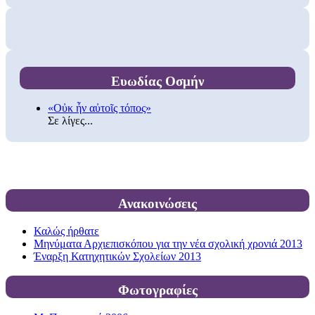
Ευωδίας Οσμήν
«Οὐκ ἦν αὐτοῖς τόπος»
Σε λίγες...
Ανακοινώσεις
Καλώς ήρθατε
Μηνύματα Αρχιεπισκόπου για την νέα σχολική χρονιά 2013
Έναρξη Κατηχητικών Σχολείων 2013
Φωτογραφίες