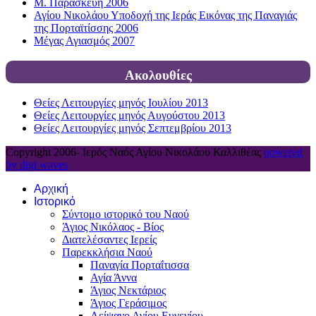
Μ. Παρασκευή 2006
Αγίου Νικολάου Υποδοχή της Ιεράς Εικόνας της Παναγιάς
της Πορταϊτίσσης 2006
Μέγας Αγιασμός 2007
Ακολουθίες
Θείες Λειτουργίες μηνός Ιουλίου 2013
Θείες Λειτουργίες μηνός Αυγούστου 2013
Θείες Λειτουργίες μηνός Σεπτεμβρίου 2013
Copyright 2006-
Ιερός Ναός Αγίου Νικολάου Καλλιθέας
powered
by digi waves
Αρχική
Ιστορικό
Σύντομο ιστορικό του Ναού
Άγιος Νικόλαος - Βίος
Διατελέσαντες Ιερείς
Παρεκκλήσια Ναού
Παναγία Πορταΐτισσα
Αγία Άννα
Άγιος Νεκτάριος
Άγιος Γεράσιμος
Λείψανο Αγίου Ευγενίου