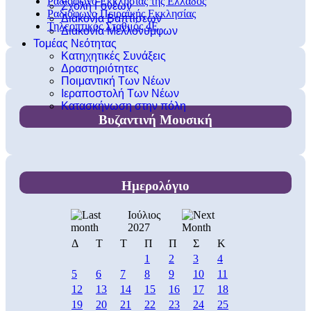
Ραδιόφωνο Εκκλησίας της Ελλάδος
Σχολή Γονέων
Ραδιόφωνο Πειραϊκής Εκκλησίας
Διακονία Βαπτίσεων
Τηλεοπτικός Σταθμός 4Ε
Διακονία Μελλονύμφων
Τομέας Νεότητας
Κατηχητικές Συνάξεις
Δραστηριότητες
Ποιμαντική Των Νέων
Ιεραποστολή Των Νέων
Κατασκήνωση στην πόλη
Βυζαντινή Μουσική
Ημερολόγιο
Ιούλιος
2027
Δ
Τ
Τ
Π
Π
Σ
Κ
1
2
3
4
5
6
7
8
9
10
11
12
13
14
15
16
17
18
19
20
21
22
23
24
25