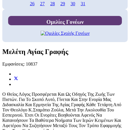
26
27
28
29
30
31
Ομιλίες Γονέων
Μελέτη Αγίας Γραφής
Εμφανίσεις: 10837
Ο Θείος Λόγος Προσφέρεται Και Ως Οδηγός Της Ζωής Των
Πιστών. Για Το Σκοπό Αυτό, Γίνεται Και Στην Ενορία Μας
Διδασκαλία Και Ερμηνεία Της Αγίας Γραφής Κάθε Τετάρτη Από
Τον Θεολόγο Κ.Σταμάτιο Ζούλα, Μετά Την Ακολουθία Του
Εσπερινού. Έτσι Οι Ενορίτες Βοηθούνται Αφενός Να
Κατανοήσουν Τα Βαθύτερα Νοήματα Των Ιερών Κειμένων Και
Αφετέρου Να Συζητήσουν Μεταξύ Τους Τον Τρόπο Εφαρμογής