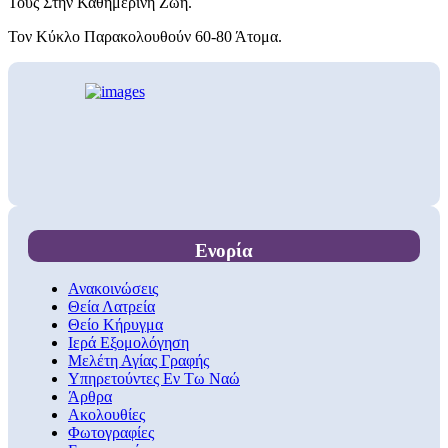
Τους Στην Καθημερινή Ζωή.
Τον Κύκλο Παρακολουθούν 60-80 Άτομα.
Ενορία
Ανακοινώσεις
Θεία Λατρεία
Θείο Κήρυγμα
Ιερά Εξομολόγηση
Μελέτη Αγίας Γραφής
Υπηρετούντες Εν Τω Ναώ
Άρθρα
Ακολουθίες
Φωτογραφίες