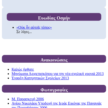
Ευωδίας Οσμήν
«Οὐκ ἦν αὐτοῖς τόπος»
Σε λίγες...
Ανακοινώσεις
Καλώς ήρθατε
Μηνύματα Αρχιεπισκόπου για την νέα σχολική χρονιά 2013
Έναρξη Κατηχητικών Σχολείων 2013
Φωτογραφίες
Μ. Παρασκευή 2006
Αγίου Νικολάου Υποδοχή της Ιεράς Εικόνας της Παναγιάς
της Πορταϊτίσσης 2006