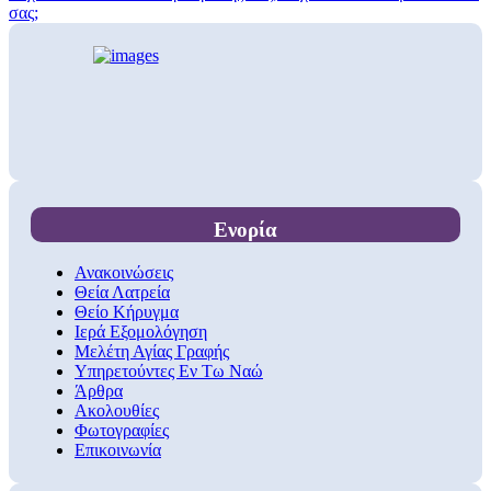
σας;
Ενορία
Ανακοινώσεις
Θεία Λατρεία
Θείο Κήρυγμα
Ιερά Εξομολόγηση
Μελέτη Αγίας Γραφής
Υπηρετούντες Εν Τω Ναώ
Άρθρα
Ακολουθίες
Φωτογραφίες
Επικοινωνία