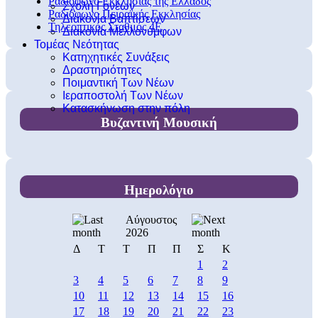
Ραδιόφωνο Εκκλησίας της Ελλάδος
Σχολή Γονέων
Ραδιόφωνο Πειραϊκής Εκκλησίας
Διακονία Βαπτίσεων
Τηλεοπτικός Σταθμός 4Ε
Διακονία Μελλονύμφων
Τομέας Νεότητας
Κατηχητικές Συνάξεις
Δραστηριότητες
Ποιμαντική Των Νέων
Ιεραποστολή Των Νέων
Κατασκήνωση στην πόλη
Βυζαντινή Μουσική
Ημερολόγιο
Αύγουστος
2026
Δ
Τ
Τ
Π
Π
Σ
Κ
1
2
3
4
5
6
7
8
9
10
11
12
13
14
15
16
17
18
19
20
21
22
23