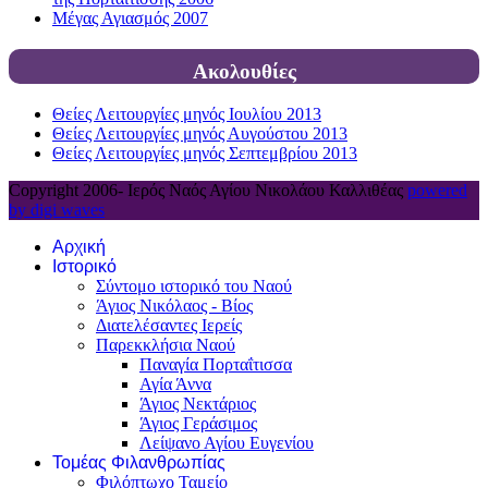
Μέγας Αγιασμός 2007
Ακολουθίες
Θείες Λειτουργίες μηνός Ιουλίου 2013
Θείες Λειτουργίες μηνός Αυγούστου 2013
Θείες Λειτουργίες μηνός Σεπτεμβρίου 2013
Copyright 2006-
Ιερός Ναός Αγίου Νικολάου Καλλιθέας
powered
by digi waves
Αρχική
Ιστορικό
Σύντομο ιστορικό του Ναού
Άγιος Νικόλαος - Βίος
Διατελέσαντες Ιερείς
Παρεκκλήσια Ναού
Παναγία Πορταΐτισσα
Αγία Άννα
Άγιος Νεκτάριος
Άγιος Γεράσιμος
Λείψανο Αγίου Ευγενίου
Τομέας Φιλανθρωπίας
Φιλόπτωχο Ταμείο