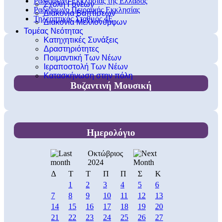
Ραδιόφωνο Εκκλησίας της Ελλάδος
Σχολή Γονέων
Ραδιόφωνο Πειραϊκής Εκκλησίας
Διακονία Βαπτίσεων
Τηλεοπτικός Σταθμός 4Ε
Διακονία Μελλονύμφων
Τομέας Νεότητας
Κατηχητικές Συνάξεις
Δραστηριότητες
Ποιμαντική Των Νέων
Ιεραποστολή Των Νέων
Κατασκήνωση στην πόλη
Βυζαντινή Μουσική
Ημερολόγιο
Οκτώβριος
2024
Δ
Τ
Τ
Π
Π
Σ
Κ
1
2
3
4
5
6
7
8
9
10
11
12
13
14
15
16
17
18
19
20
21
22
23
24
25
26
27