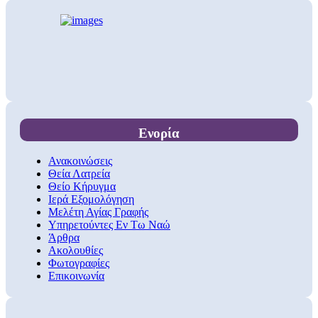
Ενορία
Ανακοινώσεις
Θεία Λατρεία
Θείο Κήρυγμα
Ιερά Εξομολόγηση
Μελέτη Αγίας Γραφής
Υπηρετούντες Εν Τω Ναώ
Άρθρα
Ακολουθίες
Φωτογραφίες
Επικοινωνία