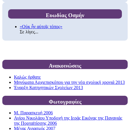
Ευωδίας Οσμήν
«Οὐκ ἦν αὐτοῖς τόπος»
Σε λίγες...
Ανακοινώσεις
Καλώς ήρθατε
Μηνύματα Αρχιεπισκόπου για την νέα σχολική χρονιά 2013
Έναρξη Κατηχητικών Σχολείων 2013
Φωτογραφίες
Μ. Παρασκευή 2006
Αγίου Νικολάου Υποδοχή της Ιεράς Εικόνας της Παναγιάς
της Πορταϊτίσσης 2006
Μέγας Αγιασμός 2007