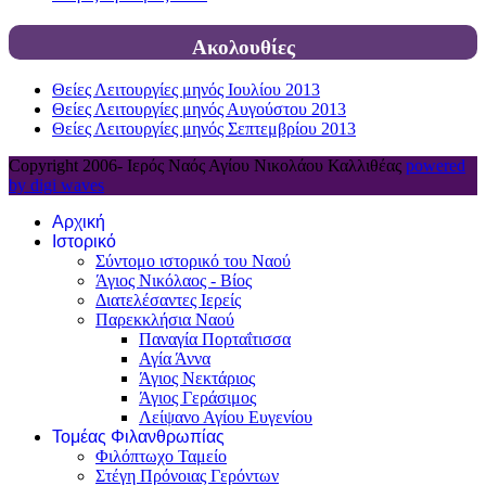
Ακολουθίες
Θείες Λειτουργίες μηνός Ιουλίου 2013
Θείες Λειτουργίες μηνός Αυγούστου 2013
Θείες Λειτουργίες μηνός Σεπτεμβρίου 2013
Copyright 2006-
Ιερός Ναός Αγίου Νικολάου Καλλιθέας
powered
by digi waves
Αρχική
Ιστορικό
Σύντομο ιστορικό του Ναού
Άγιος Νικόλαος - Βίος
Διατελέσαντες Ιερείς
Παρεκκλήσια Ναού
Παναγία Πορταΐτισσα
Αγία Άννα
Άγιος Νεκτάριος
Άγιος Γεράσιμος
Λείψανο Αγίου Ευγενίου
Τομέας Φιλανθρωπίας
Φιλόπτωχο Ταμείο
Στέγη Πρόνοιας Γερόντων