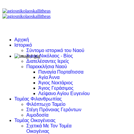
Αρχική
Ιστορικό
Σύντομο ιστορικό του Ναού
Άγιος Νικόλαος - Βίος
Διατελέσαντες Ιερείς
Παρεκκλήσια Ναού
Παναγία Πορταΐτισσα
Αγία Άννα
Άγιος Νεκτάριος
Άγιος Γεράσιμος
Λείψανο Αγίου Ευγενίου
Τομέας Φιλανθρωπίας
Φιλόπτωχο Ταμείο
Στέγη Πρόνοιας Γερόντων
Αιμοδοσία
Τομέας Οικογένειας
Σχετικά Με Τον Τομέα
Οικογένιας