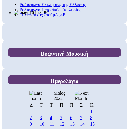
Ραδιόφωνο Εκκλησίας της Ελλάδος
Ραδιόφωνο Πειραϊκής Εκκλησίας
Τηλεοπτικός Σταθμός 4Ε
Βυζαντινή Μουσική
Ημερολόγιο
Μαΐος
2022
Δ
Τ
Τ
Π
Π
Σ
Κ
1
2
3
4
5
6
7
8
9
10
11
12
13
14
15