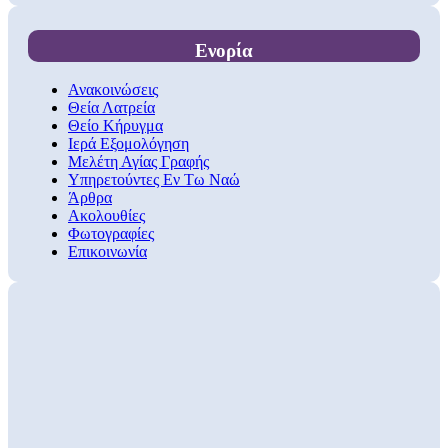
Ενορία
Ανακοινώσεις
Θεία Λατρεία
Θείο Κήρυγμα
Ιερά Εξομολόγηση
Μελέτη Αγίας Γραφής
Υπηρετούντες Εν Τω Ναώ
Άρθρα
Ακολουθίες
Φωτογραφίες
Επικοινωνία