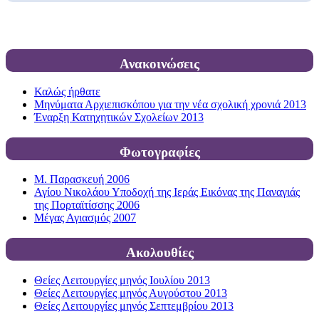
Ανακοινώσεις
Καλώς ήρθατε
Μηνύματα Αρχιεπισκόπου για την νέα σχολική χρονιά 2013
Έναρξη Κατηχητικών Σχολείων 2013
Φωτογραφίες
Μ. Παρασκευή 2006
Αγίου Νικολάου Υποδοχή της Ιεράς Εικόνας της Παναγιάς
της Πορταϊτίσσης 2006
Μέγας Αγιασμός 2007
Ακολουθίες
Θείες Λειτουργίες μηνός Ιουλίου 2013
Θείες Λειτουργίες μηνός Αυγούστου 2013
Θείες Λειτουργίες μηνός Σεπτεμβρίου 2013