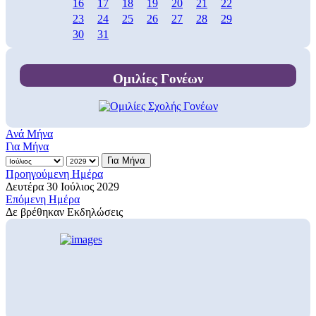
16
17
18
19
20
21
22
23
24
25
26
27
28
29
30
31
Ομιλίες Γονέων
Ανά Μήνα
Για Μήνα
Για Μήνα
Προηγούμενη Ημέρα
Δευτέρα 30 Ιούλιος 2029
Επόμενη Ημέρα
Δε βρέθηκαν Εκδηλώσεις