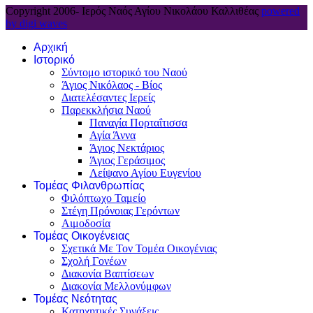
Copyright 2006-
Ιερός Ναός Αγίου Νικολάου Καλλιθέας
powered
by digi waves
Αρχική
Ιστορικό
Σύντομο ιστορικό του Ναού
Άγιος Νικόλαος - Βίος
Διατελέσαντες Ιερείς
Παρεκκλήσια Ναού
Παναγία Πορταΐτισσα
Αγία Άννα
Άγιος Νεκτάριος
Άγιος Γεράσιμος
Λείψανο Αγίου Ευγενίου
Τομέας Φιλανθρωπίας
Φιλόπτωχο Ταμείο
Στέγη Πρόνοιας Γερόντων
Αιμοδοσία
Τομέας Οικογένειας
Σχετικά Με Τον Τομέα Οικογένιας
Σχολή Γονέων
Διακονία Βαπτίσεων
Διακονία Μελλονύμφων
Τομέας Νεότητας
Κατηχητικές Συνάξεις