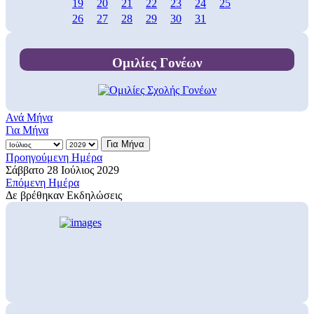
19
20
21
22
23
24
25
26
27
28
29
30
31
Ομιλίες Γονέων
Ανά Μήνα
Για Μήνα
Για Μήνα
Προηγούμενη Ημέρα
Σάββατο 28 Ιούλιος 2029
Επόμενη Ημέρα
Δε βρέθηκαν Εκδηλώσεις