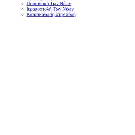
Ποιμαντική Των Νέων
Ιεραποστολή Των Νέων
Κατασκήνωση στην πόλη