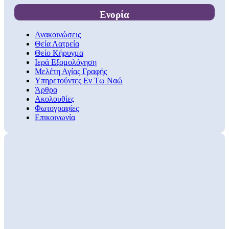
Ενορία
Ανακοινώσεις
Θεία Λατρεία
Θείο Κήρυγμα
Ιερά Εξομολόγηση
Μελέτη Αγίας Γραφής
Υπηρετούντες Εν Τω Ναώ
Άρθρα
Ακολουθίες
Φωτογραφίες
Επικοινωνία