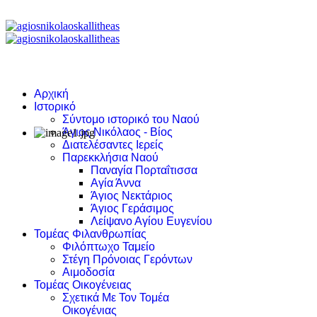
Αρχική
Ιστορικό
Σύντομο ιστορικό του Ναού
Άγιος Νικόλαος - Βίος
Διατελέσαντες Ιερείς
Παρεκκλήσια Ναού
Παναγία Πορταΐτισσα
Αγία Άννα
Άγιος Νεκτάριος
Άγιος Γεράσιμος
Λείψανο Αγίου Ευγενίου
Τομέας Φιλανθρωπίας
Φιλόπτωχο Ταμείο
Στέγη Πρόνοιας Γερόντων
Αιμοδοσία
Τομέας Οικογένειας
Σχετικά Με Τον Τομέα
Οικογένιας