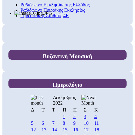
Ραδιόφωνο Εκκλησίας της Ελλάδος
Ραδιόφωνο Πειραϊκής Εκκλησίας
Τηλεοπτικός Σταθμός 4Ε
Βυζαντινή Μουσική
Ημερολόγιο
Δεκέμβριος
2022
Δ
Τ
Τ
Π
Π
Σ
Κ
1
2
3
4
5
6
7
8
9
10
11
12
13
14
15
16
17
18