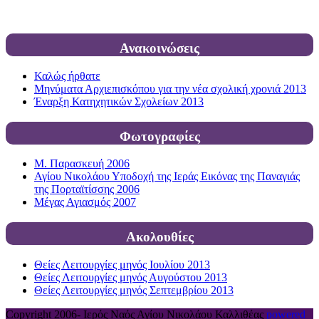
Ανακοινώσεις
Καλώς ήρθατε
Μηνύματα Αρχιεπισκόπου για την νέα σχολική χρονιά 2013
Έναρξη Κατηχητικών Σχολείων 2013
Φωτογραφίες
Μ. Παρασκευή 2006
Αγίου Νικολάου Υποδοχή της Ιεράς Εικόνας της Παναγιάς
της Πορταϊτίσσης 2006
Μέγας Αγιασμός 2007
Ακολουθίες
Θείες Λειτουργίες μηνός Ιουλίου 2013
Θείες Λειτουργίες μηνός Αυγούστου 2013
Θείες Λειτουργίες μηνός Σεπτεμβρίου 2013
Copyright 2006-
Ιερός Ναός Αγίου Νικολάου Καλλιθέας
powered