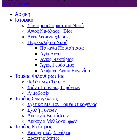
by digi waves
Αρχική
Ιστορικό
Σύντομο ιστορικό του Ναού
Άγιος Νικόλαος - Βίος
Διατελέσαντες Ιερείς
Παρεκκλήσια Ναού
Παναγία Πορταΐτισσα
Αγία Άννα
Άγιος Νεκτάριος
Άγιος Γεράσιμος
Λείψανο Αγίου Ευγενίου
Τομέας Φιλανθρωπίας
Φιλόπτωχο Ταμείο
Στέγη Πρόνοιας Γερόντων
Αιμοδοσία
Τομέας Οικογένειας
Σχετικά Με Τον Τομέα Οικογένιας
Σχολή Γονέων
Διακονία Βαπτίσεων
Διακονία Μελλονύμφων
Τομέας Νεότητας
Κατηχητικές Συνάξεις
Δραστηριότητες