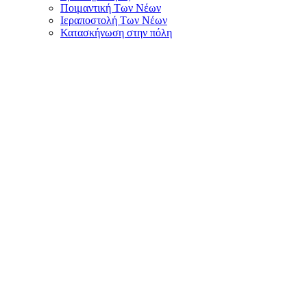
Ποιμαντική Των Νέων
Ιεραποστολή Των Νέων
Κατασκήνωση στην πόλη