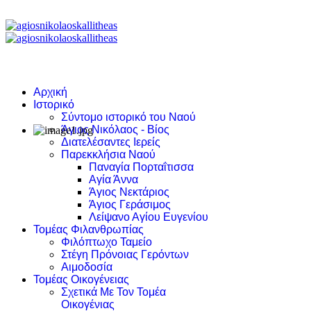
Αρχική
Ιστορικό
Σύντομο ιστορικό του Ναού
Άγιος Νικόλαος - Βίος
Διατελέσαντες Ιερείς
Παρεκκλήσια Ναού
Παναγία Πορταΐτισσα
Αγία Άννα
Άγιος Νεκτάριος
Άγιος Γεράσιμος
Λείψανο Αγίου Ευγενίου
Τομέας Φιλανθρωπίας
Φιλόπτωχο Ταμείο
Στέγη Πρόνοιας Γερόντων
Αιμοδοσία
Τομέας Οικογένειας
Σχετικά Με Τον Τομέα
Οικογένιας