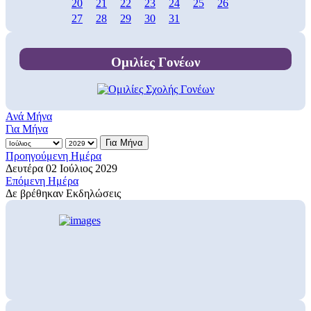
20
21
22
23
24
25
26
27
28
29
30
31
Ομιλίες Γονέων
Ανά Μήνα
Για Μήνα
Για Μήνα
Προηγούμενη Ημέρα
Δευτέρα 02 Ιούλιος 2029
Επόμενη Ημέρα
Δε βρέθηκαν Εκδηλώσεις