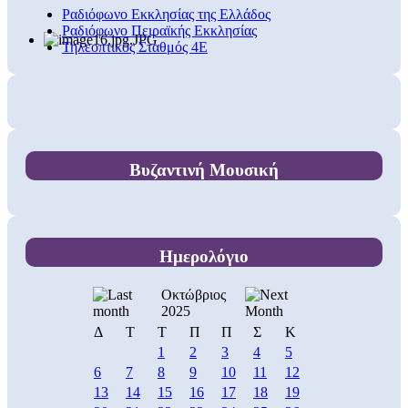
Ραδιόφωνο Εκκλησίας της Ελλάδος
Ραδιόφωνο Πειραϊκής Εκκλησίας
Τηλεοπτικός Σταθμός 4Ε
Βυζαντινή Μουσική
Ημερολόγιο
Οκτώβριος
2025
Δ
Τ
Τ
Π
Π
Σ
Κ
1
2
3
4
5
6
7
8
9
10
11
12
13
14
15
16
17
18
19