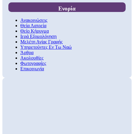
Ενορία
Ανακοινώσεις
Θεία Λατρεία
Θείο Κήρυγμα
Ιερά Εξομολόγηση
Μελέτη Αγίας Γραφής
Υπηρετούντες Εν Τω Ναώ
Άρθρα
Ακολουθίες
Φωτογραφίες
Επικοινωνία