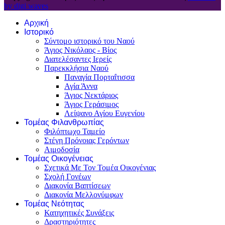
by digi waves
Αρχική
Ιστορικό
Σύντομο ιστορικό του Ναού
Άγιος Νικόλαος - Βίος
Διατελέσαντες Ιερείς
Παρεκκλήσια Ναού
Παναγία Πορταΐτισσα
Αγία Άννα
Άγιος Νεκτάριος
Άγιος Γεράσιμος
Λείψανο Αγίου Ευγενίου
Τομέας Φιλανθρωπίας
Φιλόπτωχο Ταμείο
Στέγη Πρόνοιας Γερόντων
Αιμοδοσία
Τομέας Οικογένειας
Σχετικά Με Τον Τομέα Οικογένιας
Σχολή Γονέων
Διακονία Βαπτίσεων
Διακονία Μελλονύμφων
Τομέας Νεότητας
Κατηχητικές Συνάξεις
Δραστηριότητες