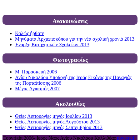
Ανακοινώσεις
Καλώς ήρθατε
Μηνύματα Αρχιεπισκόπου για την νέα σχολική χρονιά 2013
Έναρξη Κατηχητικών Σχολείων 2013
Φωτογραφίες
Μ. Παρασκευή 2006
Αγίου Νικολάου Υποδοχή της Ιεράς Εικόνας της Παναγιάς
της Πορταϊτίσσης 2006
Μέγας Αγιασμός 2007
Ακολουθίες
Θείες Λειτουργίες μηνός Ιουλίου 2013
Θείες Λειτουργίες μηνός Αυγούστου 2013
Θείες Λειτουργίες μηνός Σεπτεμβρίου 2013
Copyright 2006-
Ιερός Ναός Αγίου Νικολάου Καλλιθέας
powered