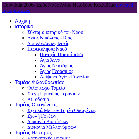
Copyright 2006-
Ιερός Ναός Αγίου Νικολάου Καλλιθέας
powered
by digi waves
Αρχική
Ιστορικό
Σύντομο ιστορικό του Ναού
Άγιος Νικόλαος - Βίος
Διατελέσαντες Ιερείς
Παρεκκλήσια Ναού
Παναγία Πορταΐτισσα
Αγία Άννα
Άγιος Νεκτάριος
Άγιος Γεράσιμος
Λείψανο Αγίου Ευγενίου
Τομέας Φιλανθρωπίας
Φιλόπτωχο Ταμείο
Στέγη Πρόνοιας Γερόντων
Αιμοδοσία
Τομέας Οικογένειας
Σχετικά Με Τον Τομέα Οικογένιας
Σχολή Γονέων
Διακονία Βαπτίσεων
Διακονία Μελλονύμφων
Τομέας Νεότητας
Κατηχητικές Συνάξεις