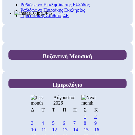
Ραδιόφωνο Εκκλησίας της Ελλάδος
Ραδιόφωνο Πειραϊκής Εκκλησίας
Τηλεοπτικός Σταθμός 4Ε
Βυζαντινή Μουσική
Ημερολόγιο
Αύγουστος
2026
Δ
Τ
Τ
Π
Π
Σ
Κ
1
2
3
4
5
6
7
8
9
10
11
12
13
14
15
16