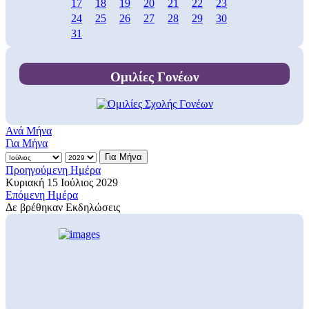
17
18
19
20
21
22
23
24
25
26
27
28
29
30
31
Ομιλίες Γονέων
Ανά Μήνα
Για Μήνα
Για Μήνα
Προηγούμενη Ημέρα
Κυριακή 15 Ιούλιος 2029
Επόμενη Ημέρα
Δε βρέθηκαν Εκδηλώσεις