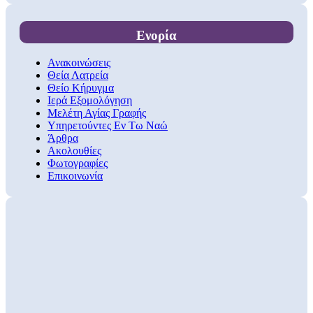
Ενορία
Ανακοινώσεις
Θεία Λατρεία
Θείο Κήρυγμα
Ιερά Εξομολόγηση
Μελέτη Αγίας Γραφής
Υπηρετούντες Εν Τω Ναώ
Άρθρα
Ακολουθίες
Φωτογραφίες
Επικοινωνία