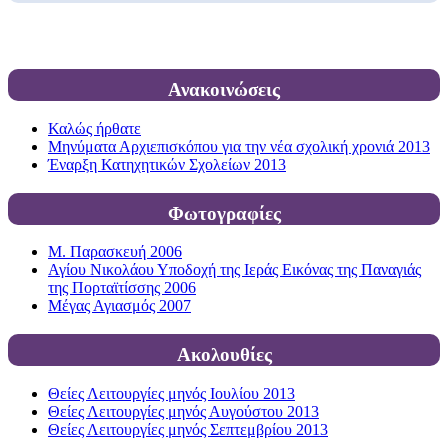
Ανακοινώσεις
Καλώς ήρθατε
Μηνύματα Αρχιεπισκόπου για την νέα σχολική χρονιά 2013
Έναρξη Κατηχητικών Σχολείων 2013
Φωτογραφίες
Μ. Παρασκευή 2006
Αγίου Νικολάου Υποδοχή της Ιεράς Εικόνας της Παναγιάς
της Πορταϊτίσσης 2006
Μέγας Αγιασμός 2007
Ακολουθίες
Θείες Λειτουργίες μηνός Ιουλίου 2013
Θείες Λειτουργίες μηνός Αυγούστου 2013
Θείες Λειτουργίες μηνός Σεπτεμβρίου 2013