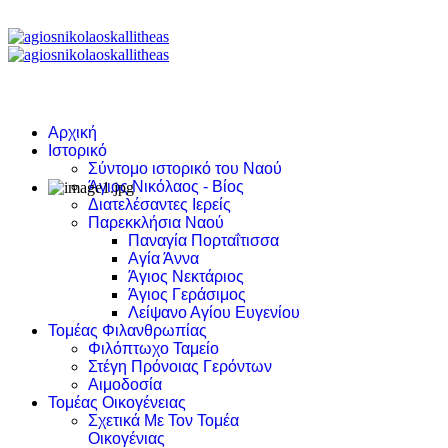
Αρχική
Ιστορικό
Σύντομο ιστορικό του Ναού
Άγιος Νικόλαος - Βίος
Διατελέσαντες Ιερείς
Παρεκκλήσια Ναού
Παναγία Πορταΐτισσα
Αγία Άννα
Άγιος Νεκτάριος
Άγιος Γεράσιμος
Λείψανο Αγίου Ευγενίου
Τομέας Φιλανθρωπίας
Φιλόπτωχο Ταμείο
Στέγη Πρόνοιας Γερόντων
Αιμοδοσία
Τομέας Οικογένειας
Σχετικά Με Τον Τομέα
Οικογένιας